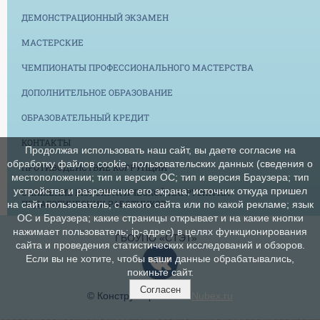
ДЕМОНСТРАЦИОННЫЙ ЭКЗАМЕН
МАСТЕРСКИЕ
ЧЕМПИОНАТЫ ПРОФЕССИОНАЛЬНОГО МАСТЕРСТВА
ДОПОЛНИТЕЛЬНОЕ ОБРАЗОВАНИЕ
ОБРАЗОВАТЕЛЬНЫЙ КРЕДИТ
КОНТАКТЫ
Продолжая использовать наш сайт, вы даете согласие на
обработку файлов cookie, пользовательских данных (сведения о
ПРОТИВОДЕЙСТВИЕ КОРРУПЦИИ
местоположении; тип и версия ОС; тип и версия Браузера; тип
устройства и разрешение его экрана; источник откуда пришел
СНИЖЕНИЕ БЮРОКРАТИЧЕСКОЙ НАГРУЗКИ НА
ПЕДАГОГИЧЕСКИХ РАБОТНИКОВ
на сайт пользователь; с какого сайта или по какой рекламе; язык
ОС и Браузера; какие страницы открывает и на какие кнопки
нажимает пользователь; ip-адрес) в целях функционирования
ГБОУПО «СТЭТ»
сайта и проведения статистических исследований и обзоров.
Если вы не хотите, чтобы ваши данные обрабатывались,
покиньте сайт.
Согласен
© Конструктор сайтов
Nubex.ru