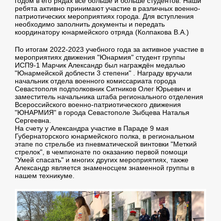
годом в его рядах все больше и больше студентов. Наши
ребята активно принимают участие в различных военно-
патриотических мероприятиях города. Для вступления
необходимо заполнить документы и передать
координатору юнармейского отряда (Колпакова В.А.)
По итогам 2022-2023 учебного года за активное участие в
мероприятиях движения "Юнармия" студент группы
ИСП9-1 Марчик Александр был награждён медалью
"Юнармейской доблести 3 степени" . Награду вручали
начальник отдела военного комиссариата города
Севастополя подполковник Ситников Олег Юрьевич и
заместитель начальника штаба регионального отделения
Всероссийского военно-патриотического движения
"ЮНАРМИЯ" в города Севастополе Зыбцева Наталья
Сергеевна.
На счету у Александра участие в Параде 9 мая
Губернаторского юнармейского полка, в региональном
этапе по стрельбе из пневматической винтовки "Меткий
стрелок", в чемпионате по оказанию первой помощи
"Умей спасать" и многих других мероприятиях, также
Александр является знаменосцем знаменной группы в
нашем техникуме.