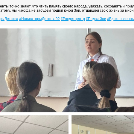
нты точно знают, что чтить память своего народа, уважать, сохранять и приу
этому, мы никогда не забудем подвиг юной Зои, отдавшей свою жизнь за мир
рыДетства
#НавигаторыДетства92
#Росдетцентр
#ПодвигЗои
#Вдохновленн