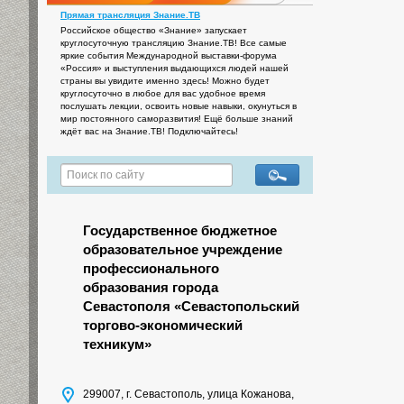
Прямая трансляция Знание.ТВ
Российское общество «Знание» запускает
круглосуточную трансляцию Знание.ТВ! Все самые
яркие события Международной выставки-форума
«Россия» и выступления выдающихся людей нашей
страны вы увидите именно здесь! Можно будет
круглосуточно в любое для вас удобное время
послушать лекции, освоить новые навыки, окунуться в
мир постоянного саморазвития! Ещё больше знаний
ждёт вас на Знание.ТВ! Подключайтесь!
Государственное бюджетное
образовательное учреждение
профессионального
образования города
Севастополя «Севастопольский
торгово-экономический
техникум»
299007, г. Севастополь, улица Кожанова,