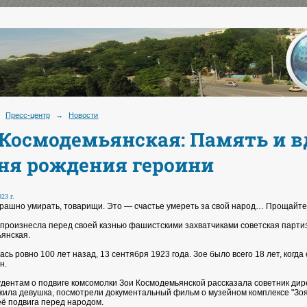
Пресс-центр
→
Новости
 Космодемьянская: Память и в
дня рождения героини
23 г.
трашно умирать, товарищи. Это — счастье умереть за свой народ… Прощайте,
 произнесла перед своей казнью фашистскими захватчиками советская партиз
янская.
сь ровно 100 лет назад, 13 сентября 1923 года. Зое было всего 18 лет, когда 
н.
дентам о подвиге комсомолки Зои Космодемьянской рассказала советник дир
к жила девушка, посмотрели документальный фильм о музейном комплексе "Зоя
её подвига перед народом.