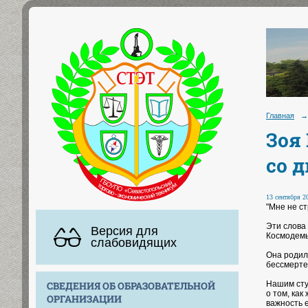
Главная
→
Зоя
со 
13 сентября 20
"Мне не с
Эти слова
Версия для
Космодемь
слабовидящих
Она родила
бессмерте
Нашим сту
СВЕДЕНИЯ ОБ ОБРАЗОВАТЕЛЬНОЙ
о том, ка
ОРГАНИЗАЦИИ
важность 