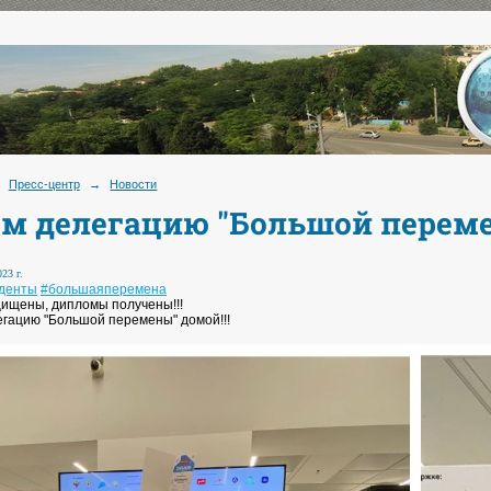
Пресс-центр
→
Новости
м делегацию "Большой переме
23 г.
уденты
#большаяперемена
ищены, дипломы получены!!!
гацию "Большой перемены" домой!!!