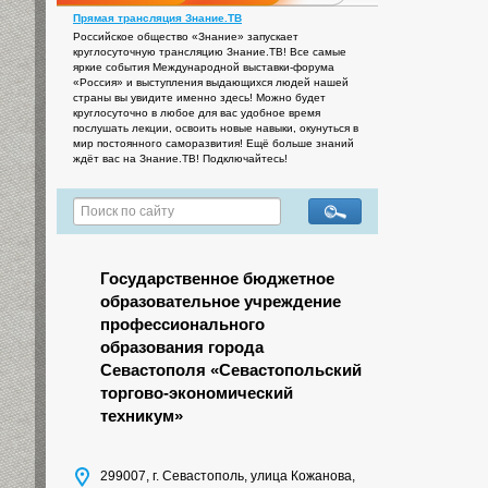
Прямая трансляция Знание.ТВ
Российское общество «Знание» запускает
круглосуточную трансляцию Знание.ТВ! Все самые
яркие события Международной выставки-форума
«Россия» и выступления выдающихся людей нашей
страны вы увидите именно здесь! Можно будет
круглосуточно в любое для вас удобное время
послушать лекции, освоить новые навыки, окунуться в
мир постоянного саморазвития! Ещё больше знаний
ждёт вас на Знание.ТВ! Подключайтесь!
Государственное бюджетное
образовательное учреждение
профессионального
образования города
Севастополя «Севастопольский
торгово-экономический
техникум»
299007, г. Севастополь, улица Кожанова,