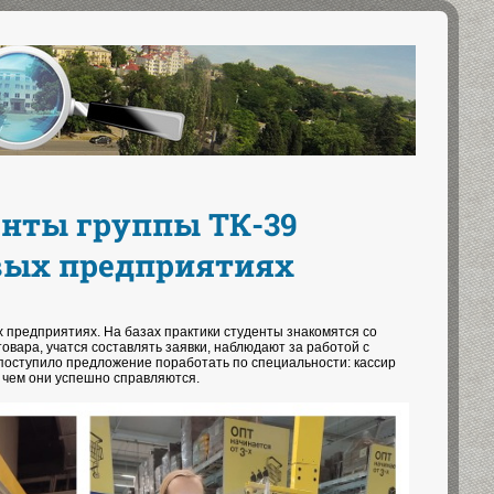
енты группы ТК-39
вых предприятиях
х предприятиях. На базах практики студенты знакомятся со
овара, учатся составлять заявки, наблюдают за работой с
 поступило предложение поработать по специальности: кассир
 чем они успешно справляются.