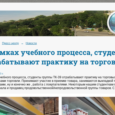
Пресс-центр
→
Новости
амках учебного процесса, студ
абатывают практику на торго
3 г.
учебного процесса, студенты группы ТК-39 отрабатывают практику на торговы
пами торговли. Принимают участие в приемке товара, занимаются выкладкой т
ами, ну и конечно же , работа с покупателями. Некоторым нашим студенткам
 зала и продавец продовольственной/непродовольственной группы товаров. С