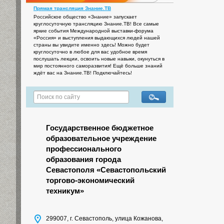
Прямая трансляция Знание.ТВ
Российское общество «Знание» запускает
круглосуточную трансляцию Знание.ТВ! Все самые
яркие события Международной выставки-форума
«Россия» и выступления выдающихся людей нашей
страны вы увидите именно здесь! Можно будет
круглосуточно в любое для вас удобное время
послушать лекции, освоить новые навыки, окунуться в
мир постоянного саморазвития! Ещё больше знаний
ждёт вас на Знание.ТВ! Подключайтесь!
Государственное бюджетное
образовательное учреждение
профессионального
образования города
Севастополя «Севастопольский
торгово-экономический
техникум»
299007, г. Севастополь, улица Кожанова,