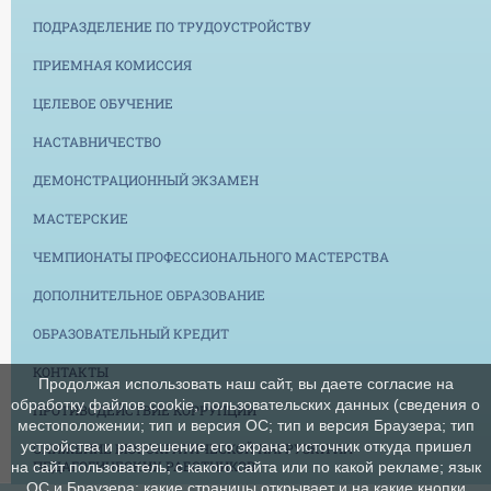
ПОДРАЗДЕЛЕНИЕ ПО ТРУДОУСТРОЙСТВУ
ПРИЕМНАЯ КОМИССИЯ
ЦЕЛЕВОЕ ОБУЧЕНИЕ
НАСТАВНИЧЕСТВО
ДЕМОНСТРАЦИОННЫЙ ЭКЗАМЕН
МАСТЕРСКИЕ
ЧЕМПИОНАТЫ ПРОФЕССИОНАЛЬНОГО МАСТЕРСТВА
ДОПОЛНИТЕЛЬНОЕ ОБРАЗОВАНИЕ
ОБРАЗОВАТЕЛЬНЫЙ КРЕДИТ
КОНТАКТЫ
Продолжая использовать наш сайт, вы даете согласие на
обработку файлов cookie, пользовательских данных (сведения о
ПРОТИВОДЕЙСТВИЕ КОРРУПЦИИ
местоположении; тип и версия ОС; тип и версия Браузера; тип
устройства и разрешение его экрана; источник откуда пришел
СНИЖЕНИЕ БЮРОКРАТИЧЕСКОЙ НАГРУЗКИ НА
ПЕДАГОГИЧЕСКИХ РАБОТНИКОВ
на сайт пользователь; с какого сайта или по какой рекламе; язык
ОС и Браузера; какие страницы открывает и на какие кнопки