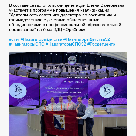
В составе севастопольский делегации Елена Валерьевна
участвует в программе повышения квалификации
"Деятельность советника директора по воспитанию и
взаимодействию с детскими общественными
объединениями в профессиональной образовательной
организации" на безе ВДЦ «Орлёнок».
#стэт
#НавигаторыДетства
#НавигаторыДетства92
#НавигаторыСПО
#НавигаторыСПО92
#Росдетцентр