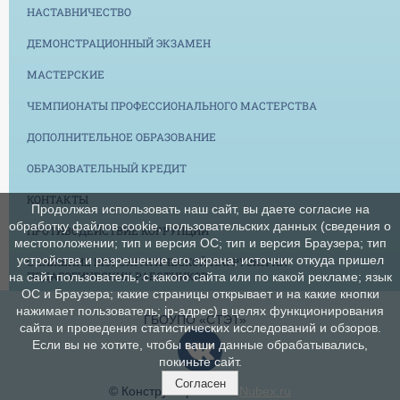
НАСТАВНИЧЕСТВО
ДЕМОНСТРАЦИОННЫЙ ЭКЗАМЕН
МАСТЕРСКИЕ
ЧЕМПИОНАТЫ ПРОФЕССИОНАЛЬНОГО МАСТЕРСТВА
ДОПОЛНИТЕЛЬНОЕ ОБРАЗОВАНИЕ
ОБРАЗОВАТЕЛЬНЫЙ КРЕДИТ
КОНТАКТЫ
Продолжая использовать наш сайт, вы даете согласие на
обработку файлов cookie, пользовательских данных (сведения о
ПРОТИВОДЕЙСТВИЕ КОРРУПЦИИ
местоположении; тип и версия ОС; тип и версия Браузера; тип
устройства и разрешение его экрана; источник откуда пришел
СНИЖЕНИЕ БЮРОКРАТИЧЕСКОЙ НАГРУЗКИ НА
ПЕДАГОГИЧЕСКИХ РАБОТНИКОВ
на сайт пользователь; с какого сайта или по какой рекламе; язык
ОС и Браузера; какие страницы открывает и на какие кнопки
нажимает пользователь; ip-адрес) в целях функционирования
ГБОУПО «СТЭТ»
сайта и проведения статистических исследований и обзоров.
Если вы не хотите, чтобы ваши данные обрабатывались,
покиньте сайт.
Согласен
© Конструктор сайтов
Nubex.ru