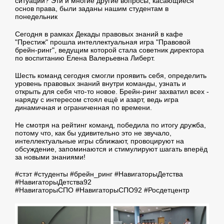
ситуаций? Эти и многие другие вопросы, касающиеся
основ права, были заданы нашим студентам в
понедельник
Сегодня в рамках Декады правовых знаний в кафе
"Престиж" прошла интеллектуальная игра "Правовой
брейн-ринг", ведущим которой стала советник директора
по воспитанию Елена Валерьевна Либерт.
Шесть команд сегодня смогли проявить себя, определить
уровень правовых знаний внутри команды, узнать и
открыть для себя что-то новое. Брейн-ринг захватил всех -
наряду с интересом стоял ещё и азарт, ведь игра
динамичная и ограниченная по времени.
Не смотря на рейтинг команд, победила по итогу дружба,
потому что, как бы удивительно это не звучало,
интеллектуальные игры сближают, провоцируют на
обсуждение, запоминаются и стимулируют шагать вперёд
за новыми знаниями!
#стэт #студенты #брейн_ринг #НавигаторыДетства
#НавигаторыДетства92
#НавигаторыСПО #НавигаторыСПО92 #Росдетцентр