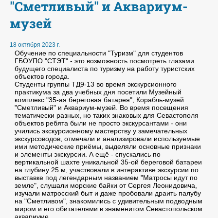
"Сметливый" и Аквариум-
музей
18 октября 2023 г.
Обучение по специальности "Туризм" для студентов
ГБОУПО "СТЭТ" - это возможность посмотреть глазами
будущего специалиста по туризму на работу туристских
объектов города.
Студенты группы ТД9-13 во время экскурсионного
практикума за два учебных дня посетили Музейный
комплекс "35-ая береговая батарея", Корабль-музей
"Сметливый" и Аквариум-музей. Во время посещения
тематически разных, но таких знаковых для Севастополя
объектов ребята были не просто экскурсантами - они
учились экскурсионному мастерству у замечательных
экскурсоводов, отмечали и анализировали используемые
ими методические приёмы, выделяли основные признаки
и элементы экскурсии. А ещё - спускались по
вертикальной шахте уникальной 35-ой береговой батареи
на глубину 25 м, участвовали в интерактиве экскурсии по
выставке под легендарным названием "Матросы идут по
земле", слушали морские байки от Сергея Леонидовича,
изучали матросский быт и даже пробовали драить палубу
на "Сметливом", знакомились с удивительным подводным
миром и его обитателями в знаменитом Севастопольском
аквариуме.