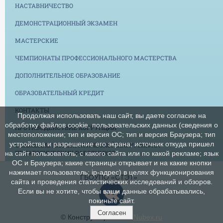
НАСТАВНИЧЕСТВО
ДЕМОНСТРАЦИОННЫЙ ЭКЗАМЕН
МАСТЕРСКИЕ
ЧЕМПИОНАТЫ ПРОФЕССИОНАЛЬНОГО МАСТЕРСТВА
ДОПОЛНИТЕЛЬНОЕ ОБРАЗОВАНИЕ
ОБРАЗОВАТЕЛЬНЫЙ КРЕДИТ
КОНТАКТЫ
Продолжая использовать наш сайт, вы даете согласие на
обработку файлов cookie, пользовательских данных (сведения о
ПРОТИВОДЕЙСТВИЕ КОРРУПЦИИ
местоположении; тип и версия ОС; тип и версия Браузера; тип
устройства и разрешение его экрана; источник откуда пришел
СНИЖЕНИЕ БЮРОКРАТИЧЕСКОЙ НАГРУЗКИ НА
ПЕДАГОГИЧЕСКИХ РАБОТНИКОВ
на сайт пользователь; с какого сайта или по какой рекламе; язык
ОС и Браузера; какие страницы открывает и на какие кнопки
нажимает пользователь; ip-адрес) в целях функционирования
ГБОУПО «СТЭТ»
сайта и проведения статистических исследований и обзоров.
Если вы не хотите, чтобы ваши данные обрабатывались,
покиньте сайт.
Согласен
© Конструктор сайтов
Nubex.ru