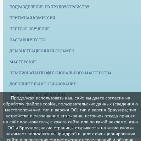
ПОДРАЗДЕЛЕНИЕ ПО ТРУДОУСТРОЙСТВУ
ПРИЕМНАЯ КОМИССИЯ
ЦЕЛЕВОЕ ОБУЧЕНИЕ
НАСТАВНИЧЕСТВО
ДЕМОНСТРАЦИОННЫЙ ЭКЗАМЕН
МАСТЕРСКИЕ
ЧЕМПИОНАТЫ ПРОФЕССИОНАЛЬНОГО МАСТЕРСТВА
ДОПОЛНИТЕЛЬНОЕ ОБРАЗОВАНИЕ
ОБРАЗОВАТЕЛЬНЫЙ КРЕДИТ
Продолжая использовать наш сайт, вы даете согласие на
обработку файлов cookie, пользовательских данных (сведения о
КОНТАКТЫ
местоположении; тип и версия ОС; тип и версия Браузера; тип
устройства и разрешение его экрана; источник откуда пришел
ПРОТИВОДЕЙСТВИЕ КОРРУПЦИИ
на сайт пользователь; с какого сайта или по какой рекламе; язык
СНИЖЕНИЕ БЮРОКРАТИЧЕСКОЙ НАГРУЗКИ НА
ОС и Браузера; какие страницы открывает и на какие кнопки
ПЕДАГОГИЧЕСКИХ РАБОТНИКОВ
нажимает пользователь; ip-адрес) в целях функционирования
сайта и проведения статистических исследований и обзоров.