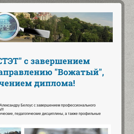
СТЭТ" с завершением
направлению "Вожатый",
учением диплома!
и Александру Белоус с завершением профессионального
!!
гические, педагогические дисциплины, а также профильные