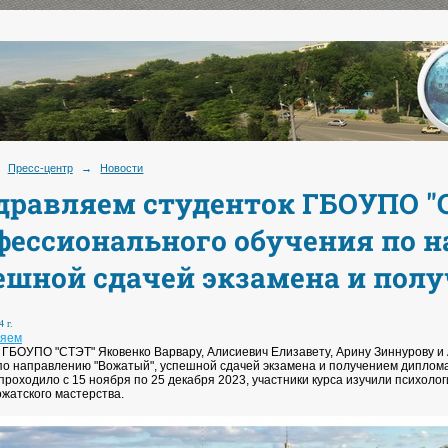
Пресс-центр
→
Новости
дравляем студенток ГБОУПО "
фессионального обучения по 
ешной сдачей экзамена и пол
 г.
ляем
 ГБОУПО "СТЭТ" Яковенко Варвару, Алисиевич Елизавету, Арину Зиннурову 
по направлению "Вожатый", успешной сдачей экзамена и получением диплома!
проходило с 15 ноября по 25 декабря 2023, участники курса изучили психоло
ожатского мастерства.