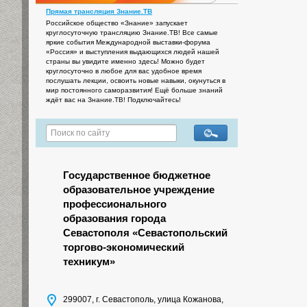
Прямая трансляция Знание.ТВ
Российское общество «Знание» запускает
круглосуточную трансляцию Знание.ТВ! Все самые
яркие события Международной выставки-форума
«Россия» и выступления выдающихся людей нашей
страны вы увидите именно здесь! Можно будет
круглосуточно в любое для вас удобное время
послушать лекции, освоить новые навыки, окунуться в
мир постоянного саморазвития! Ещё больше знаний
ждёт вас на Знание.ТВ! Подключайтесь!
Государственное бюджетное
образовательное учреждение
профессионального
образования города
Севастополя «Севастопольский
торгово-экономический
техникум»
299007, г. Севастополь, улица Кожанова,