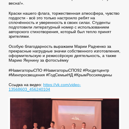
весна!».
Краски нашего флага, торжественная атмосфера, чувство
гордости - всё это только настроило ребят на
сплочённость и уверенность в своих силах. Студенты
подготовили литературный номер с использованием
авторского стихотворения, который был тепло принят
зрителями.
Особую благодарность выражаем Марии Радченко за
прекрасные нагрудные значки собственного изготовления,
оформительскую и режиссёрскую деятельность, а также
Марию Якунину за фотосъёмку
#НавигаторыСПО #НавигаторыСПО92 #Росдетцентр
#Минпросвещения #ГодСемьиНД #КрымРоссияедины
Ссыдка на видео:
https://vk.com/video-
13568603_456240104