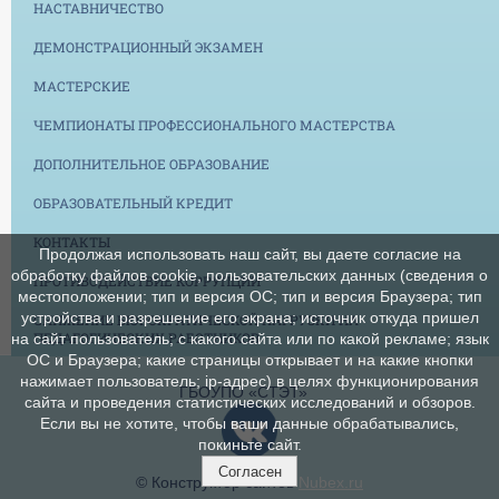
НАСТАВНИЧЕСТВО
ДЕМОНСТРАЦИОННЫЙ ЭКЗАМЕН
МАСТЕРСКИЕ
ЧЕМПИОНАТЫ ПРОФЕССИОНАЛЬНОГО МАСТЕРСТВА
ДОПОЛНИТЕЛЬНОЕ ОБРАЗОВАНИЕ
ОБРАЗОВАТЕЛЬНЫЙ КРЕДИТ
КОНТАКТЫ
Продолжая использовать наш сайт, вы даете согласие на
обработку файлов cookie, пользовательских данных (сведения о
ПРОТИВОДЕЙСТВИЕ КОРРУПЦИИ
местоположении; тип и версия ОС; тип и версия Браузера; тип
устройства и разрешение его экрана; источник откуда пришел
СНИЖЕНИЕ БЮРОКРАТИЧЕСКОЙ НАГРУЗКИ НА
ПЕДАГОГИЧЕСКИХ РАБОТНИКОВ
на сайт пользователь; с какого сайта или по какой рекламе; язык
ОС и Браузера; какие страницы открывает и на какие кнопки
нажимает пользователь; ip-адрес) в целях функционирования
ГБОУПО «СТЭТ»
сайта и проведения статистических исследований и обзоров.
Если вы не хотите, чтобы ваши данные обрабатывались,
покиньте сайт.
Согласен
© Конструктор сайтов
Nubex.ru