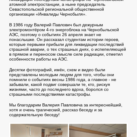
атомной электростанции, а ныне председатель
Севастопольской региональной общественной
организации «Инвалиды Чернобыля».
В 1986 году Валерий Павлович был дежурным
электромонтёром 4-го энергоблока на Чернобыльской
АЭС, поэтому о событиях 26 апреля знает не
понаслышке. Он рассказал студентам истории героев,
которые первыми прибыли для ликвидации последствий
страшной аварии, о тех страшных днях, о испепеляющей
в прямом и переносом смысле силе радиации, отметил
особенности работы на АЭС.
Десятки фотографий, имён, схем и видео были
представлены молодым людям для того, чтобы они
помнили о событиях весны 1986 года, а главное - не
забывали, какой подвиг совершали те, кто, рискуя
жизнями, часто до последнего вдоха, боролся со
страшными последствиями катастрофы.
Мы благодарим Валерия Павловича за интереснейший,
хотя и очень трагический, рассказ беседу и за
содержательную беседу!