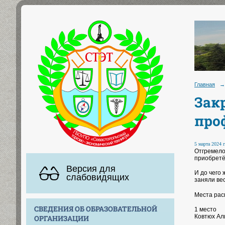
Главная
→
Зак
про
5 марта 2024 г
Отгремело
приобретё
Версия для
И до чего
слабовидящих
заняли ве
Места рас
СВЕДЕНИЯ ОБ ОБРАЗОВАТЕЛЬНОЙ
1 место
Ковтюх Ал
ОРГАНИЗАЦИИ