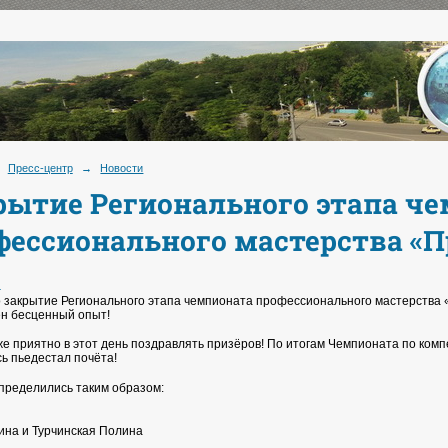
Пресс-центр
→
Новости
рытие Регионального этапа ч
фессионального мастерства «
.
 закрытие Регионального этапа чемпионата профессионального мастерства «
н бесценный опыт!
 же приятно в этот день поздравлять призёров! По итогам Чемпионата по ком
сь пьедестал почёта!
пределились таким образом:
ина и Турчинская Полина