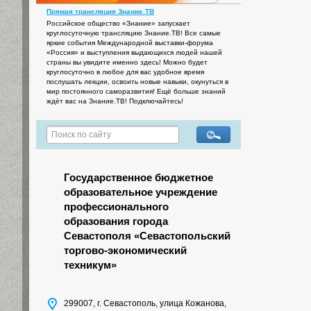
Прямая трансляция Знание.ТВ
Российское общество «Знание» запускает
круглосуточную трансляцию Знание.ТВ! Все самые
яркие события Международной выставки-форума
«Россия» и выступления выдающихся людей нашей
страны вы увидите именно здесь! Можно будет
круглосуточно в любое для вас удобное время
послушать лекции, освоить новые навыки, окунуться в
мир постоянного саморазвития! Ещё больше знаний
ждёт вас на Знание.ТВ! Подключайтесь!
Государственное бюджетное
образовательное учреждение
профессионального
образования города
Севастополя «Севастопольский
торгово-экономический
техникум»
299007, г. Севастополь, улица Кожанова,