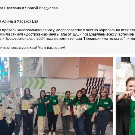
а Светлана и Яровой Владислав
 Арина и Харакоз Ева
а провели колоссальную работу, добросовестно и честно боролись на всех эт
лучили стимул к достижению мечты! Мы от души поздравляем всех участнико
а «Профессионалы» 2024 года по компетенции "Предпринимательство" , и ко
йте к новым успехам! Мы в вас верим!