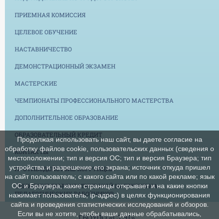
ПРИЕМНАЯ КОМИССИЯ
ЦЕЛЕВОЕ ОБУЧЕНИЕ
НАСТАВНИЧЕСТВО
ДЕМОНСТРАЦИОННЫЙ ЭКЗАМЕН
МАСТЕРСКИЕ
ЧЕМПИОНАТЫ ПРОФЕССИОНАЛЬНОГО МАСТЕРСТВА
ДОПОЛНИТЕЛЬНОЕ ОБРАЗОВАНИЕ
ОБРАЗОВАТЕЛЬНЫЙ КРЕДИТ
Продолжая использовать наш сайт, вы даете согласие на
обработку файлов cookie, пользовательских данных (сведения о
КОНТАКТЫ
местоположении; тип и версия ОС; тип и версия Браузера; тип
устройства и разрешение его экрана; источник откуда пришел
ПРОТИВОДЕЙСТВИЕ КОРРУПЦИИ
на сайт пользователь; с какого сайта или по какой рекламе; язык
СНИЖЕНИЕ БЮРОКРАТИЧЕСКОЙ НАГРУЗКИ НА
ОС и Браузера; какие страницы открывает и на какие кнопки
ПЕДАГОГИЧЕСКИХ РАБОТНИКОВ
нажимает пользователь; ip-адрес) в целях функционирования
сайта и проведения статистических исследований и обзоров.
Если вы не хотите, чтобы ваши данные обрабатывались,
ГБОУПО «СТЭТ»