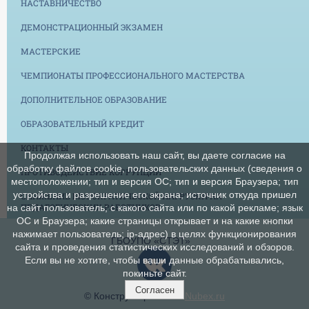
НАСТАВНИЧЕСТВО
ДЕМОНСТРАЦИОННЫЙ ЭКЗАМЕН
МАСТЕРСКИЕ
ЧЕМПИОНАТЫ ПРОФЕССИОНАЛЬНОГО МАСТЕРСТВА
ДОПОЛНИТЕЛЬНОЕ ОБРАЗОВАНИЕ
ОБРАЗОВАТЕЛЬНЫЙ КРЕДИТ
КОНТАКТЫ
Продолжая использовать наш сайт, вы даете согласие на
обработку файлов cookie, пользовательских данных (сведения о
ПРОТИВОДЕЙСТВИЕ КОРРУПЦИИ
местоположении; тип и версия ОС; тип и версия Браузера; тип
устройства и разрешение его экрана; источник откуда пришел
СНИЖЕНИЕ БЮРОКРАТИЧЕСКОЙ НАГРУЗКИ НА
ПЕДАГОГИЧЕСКИХ РАБОТНИКОВ
на сайт пользователь; с какого сайта или по какой рекламе; язык
ОС и Браузера; какие страницы открывает и на какие кнопки
нажимает пользователь; ip-адрес) в целях функционирования
ГБОУПО «СТЭТ»
сайта и проведения статистических исследований и обзоров.
Если вы не хотите, чтобы ваши данные обрабатывались,
покиньте сайт.
Согласен
© Конструктор сайтов
Nubex.ru