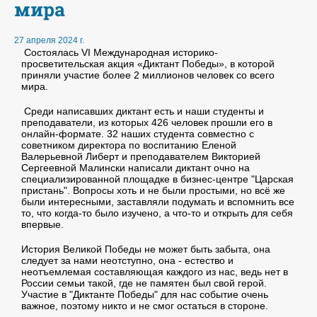
мира
27 апреля 2024 г.
Состоялась VI Международная историко-
просветительская акция «Диктант Победы», в которой
приняли участие более 2 миллионов человек со всего
мира.
Среди написавших диктант есть и наши студенты и
преподаватели, из которых 426 человек прошли его в
онлайн-формате. 32 наших студента совместно с
советником директора по воспитанию Еленой
Валерьевной Либерт и преподавателем Викторией
Сергеевной Малински написали диктант очно на
специализированной площадке в бизнес-центре "Царская
пристань". Вопросы хоть и не были простыми, но всё же
были интересными, заставляли подумать и вспомнить все
то, что когда-то было изучено, а что-то и открыть для себя
впервые.
История Великой Победы не может быть забыта, она
следует за нами неотступно, она - естество и
неотъемлемая составляющая каждого из нас, ведь нет в
России семьи такой, где не памятен был свой герой.
Участие в "Диктанте Победы" для нас событие очень
важное, поэтому никто и не смог остаться в стороне.