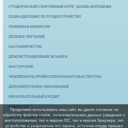
СТУДЕНЧЕСКИЙ СПОРТИВНЫЙ КЛУБ "ДАЕШЬ МОЛОДЕЖЬ"
ПОДРАЗДЕЛЕНИЕ ПО ТРУДОУСТРОЙСТВУ
ПРИЕМНАЯ КОМИССИЯ
ЦЕЛЕВОЕ ОБУЧЕНИЕ
НАСТАВНИЧЕСТВО
ДЕМОНСТРАЦИОННЫЙ ЭКЗАМЕН
МАСТЕРСКИЕ
ЧЕМПИОНАТЫ ПРОФЕССИОНАЛЬНОГО МАСТЕРСТВА
ДОПОЛНИТЕЛЬНОЕ ОБРАЗОВАНИЕ
ОБРАЗОВАТЕЛЬНЫЙ КРЕДИТ
КОНТАКТЫ
Продолжая использовать наш сайт, вы даете согласие на
обработку файлов cookie, пользовательских данных (сведения о
ПРОТИВОДЕЙСТВИЕ КОРРУПЦИИ
местоположении; тип и версия ОС; тип и версия Браузера; тип
устройства и разрешение его экрана; источник откуда пришел
СНИЖЕНИЕ БЮРОКРАТИЧЕСКОЙ НАГРУЗКИ НА