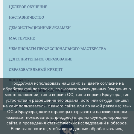
ЦЕЛЕВОЕ ОБУЧЕНИЕ
НАСТАВНИЧЕСТВО
ДЕМОНСТРАЦИОННЫЙ ЭКЗАМЕН
МАСТЕРСКИЕ
ЧЕМПИОНАТЫ ПРОФЕССИОНАЛЬНОГО МАСТЕРСТВА
ДОПОЛНИТЕЛЬНОЕ ОБРАЗОВАНИЕ
ОБРАЗОВАТЕЛЬНЫЙ КРЕДИТ
КОНТАКТЫ
Продолжая использовать наш сайт, вы даете согласие на
обработку файлов cookie, пользовательских данных (сведения о
ПРОТИВОДЕЙСТВИЕ КОРРУПЦИИ
местоположении; тип и версия ОС; тип и версия Браузера; тип
устройства и разрешение его экрана; источник откуда пришел
СНИЖЕНИЕ БЮРОКРАТИЧЕСКОЙ НАГРУЗКИ НА
ПЕДАГОГИЧЕСКИХ РАБОТНИКОВ
на сайт пользователь; с какого сайта или по какой рекламе; язык
ОС и Браузера; какие страницы открывает и на какие кнопки
нажимает пользователь; ip-адрес) в целях функционирования
ГБОУПО «СТЭТ»
сайта и проведения статистических исследований и обзоров.
Если вы не хотите, чтобы ваши данные обрабатывались,