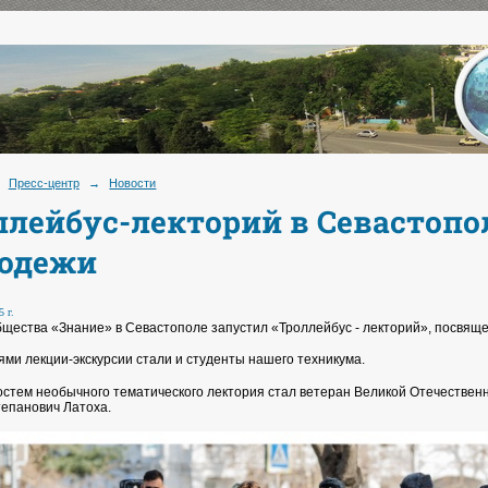
Пресс-центр
→
Новости
ллейбус-лекторий в Севастопол
одежи
 г.
щества «Знание» в Севастополе запустил «Троллейбус - лекторий», посвяще
ми лекции-экскурсии стали и студенты нашего техникума.
остем необычного тематического лектория стал ветеран Великой Отечественн
епанович Латоха.