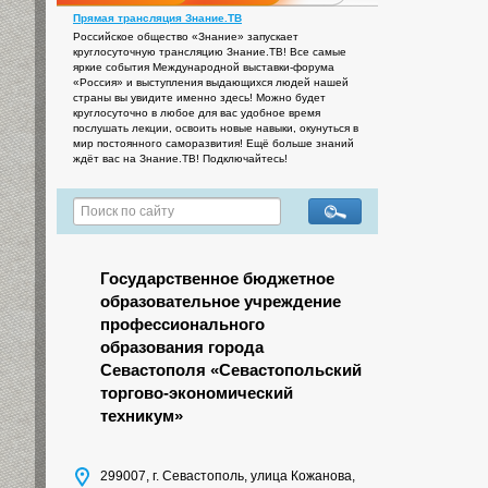
Прямая трансляция Знание.ТВ
Российское общество «Знание» запускает
круглосуточную трансляцию Знание.ТВ! Все самые
яркие события Международной выставки-форума
«Россия» и выступления выдающихся людей нашей
страны вы увидите именно здесь! Можно будет
круглосуточно в любое для вас удобное время
послушать лекции, освоить новые навыки, окунуться в
мир постоянного саморазвития! Ещё больше знаний
ждёт вас на Знание.ТВ! Подключайтесь!
Государственное бюджетное
образовательное учреждение
профессионального
образования города
Севастополя «Севастопольский
торгово-экономический
техникум»
299007, г. Севастополь, улица Кожанова,