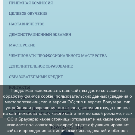
ПРИЕМНАЯ КОМИССИЯ
ЦЕЛЕВОЕ ОБУЧЕНИЕ
НАСТАВНИЧЕСТВО
ДЕМОНСТРАЦИОННЫЙ ЭКЗАМЕН
МАСТЕРСКИЕ
ЧЕМПИОНАТЫ ПРОФЕССИОНАЛЬНОГО МАСТЕРСТВА
ДОПОЛНИТЕЛЬНОЕ ОБРАЗОВАНИЕ
ОБРАЗОВАТЕЛЬНЫЙ КРЕДИТ
КОНТАКТЫ
Продолжая использовать наш сайт, вы даете согласие на
обработку файлов cookie, пользовательских данных (сведения о
ПРОТИВОДЕЙСТВИЕ КОРРУПЦИИ
местоположении; тип и версия ОС; тип и версия Браузера; тип
устройства и разрешение его экрана; источник откуда пришел
СНИЖЕНИЕ БЮРОКРАТИЧЕСКОЙ НАГРУЗКИ НА
ПЕДАГОГИЧЕСКИХ РАБОТНИКОВ
на сайт пользователь; с какого сайта или по какой рекламе; язык
ОС и Браузера; какие страницы открывает и на какие кнопки
нажимает пользователь; ip-адрес) в целях функционирования
ГБОУПО «СТЭТ»
сайта и проведения статистических исследований и обзоров.