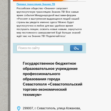
Прямая трансляция Знание.ТВ
Российское общество «Знание» запускает
круглосуточную трансляцию Знание.ТВ! Все самые
яркие события Международной выставки-форума
«Россия» и выступления выдающихся людей нашей
страны вы увидите именно здесь! Можно будет
круглосуточно в любое для вас удобное время
послушать лекции, освоить новые навыки, окунуться в
мир постоянного саморазвития! Ещё больше знаний
ждёт вас на Знание.ТВ! Подключайтесь!
Государственное бюджетное
образовательное учреждение
профессионального
образования города
Севастополя «Севастопольский
торгово-экономический
техникум»
299007, г. Севастополь, улица Кожанова,