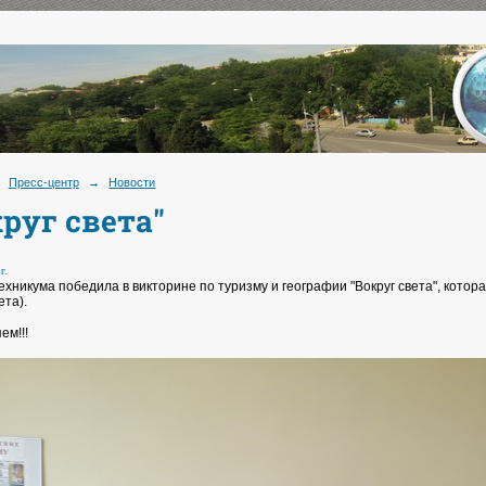
Пресс-центр
→
Новости
руг света"
г.
ехникума победила в викторине по туризму и географии "Вокруг света", кот
ета).
ем!!!