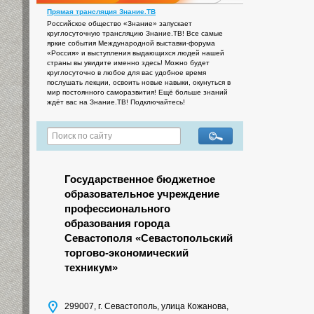
Прямая трансляция Знание.ТВ
Российское общество «Знание» запускает
круглосуточную трансляцию Знание.ТВ! Все самые
яркие события Международной выставки-форума
«Россия» и выступления выдающихся людей нашей
страны вы увидите именно здесь! Можно будет
круглосуточно в любое для вас удобное время
послушать лекции, освоить новые навыки, окунуться в
мир постоянного саморазвития! Ещё больше знаний
ждёт вас на Знание.ТВ! Подключайтесь!
Государственное бюджетное
образовательное учреждение
профессионального
образования города
Севастополя «Севастопольский
торгово-экономический
техникум»
299007, г. Севастополь, улица Кожанова,