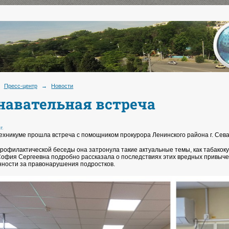
Пресс-центр
→
Новости
навательная встреча
г.
ехникуме прошла встреча с помощником прокурора Ленинского района г. Се
профилактической беседы она затронула такие актуальные темы, как табакок
София Сергеевна подробно рассказала о последствиях этих вредных привычек
нности за правонарушения подростков.