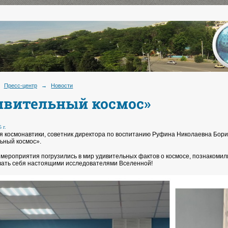
Пресс-центр
→
Новости
ивительный космос»
 г.
ня космонавтики, советник директора по воспитанию Руфина Николаевна Бори
ьный космос».
 мероприятия погрузились в мир удивительных фактов о космосе, познакомили
вать себя настоящими исследователями Вселенной!