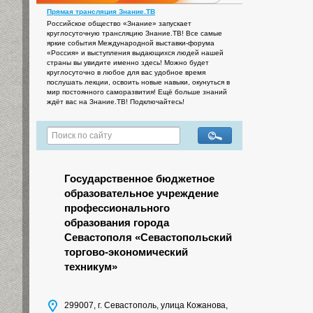
Прямая трансляция Знание.ТВ
Российское общество «Знание» запускает
круглосуточную трансляцию Знание.ТВ! Все самые
яркие события Международной выставки-форума
«Россия» и выступления выдающихся людей нашей
страны вы увидите именно здесь! Можно будет
круглосуточно в любое для вас удобное время
послушать лекции, освоить новые навыки, окунуться в
мир постоянного саморазвития! Ещё больше знаний
ждёт вас на Знание.ТВ! Подключайтесь!
Государственное бюджетное
образовательное учреждение
профессионального
образования города
Севастополя «Севастопольский
торгово-экономический
техникум»
299007, г. Севастополь, улица Кожанова,