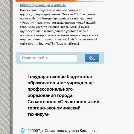
Прямая трансляция Знание.ТВ
Российское общество «Знание» запускает
круглосуточную трансляцию Знание.ТВ! Все самые
яркие события Международной выставки-форума
«Россия» и выступления выдающихся людей нашей
страны вы увидите именно здесь! Можно будет
круглосуточно в любое для вас удобное время
послушать лекции, освоить новые навыки, окунуться в
мир постоянного саморазвития! Ещё больше знаний
ждёт вас на Знание.ТВ! Подключайтесь!
Государственное бюджетное
образовательное учреждение
профессионального
образования города
Севастополя «Севастопольский
торгово-экономический
техникум»
299007, г. Севастополь, улица Кожанова,