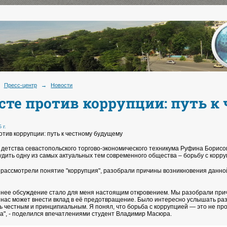
Пресс-центр
→
Новости
сте против коррупции: путь к
 г.
отив коррупции: путь к честному будущему
 детства севастопольского торгово-экономического техникума Руфина Борисов
удить одну из самых актуальных тем современного общества – борьбу с корру
 рассмотрели понятие "коррупция", разобрали причины возникновения данной
нее обсуждение стало для меня настоящим откровением. Мы разобрали причин
 нас может внести вклад в её предотвращение. Было интересно услышать раз
ь честным и принципиальным. Я понял, что борьба с коррупцией — это не прос
а", - поделился впечатлениями студент Владимир Масюра.