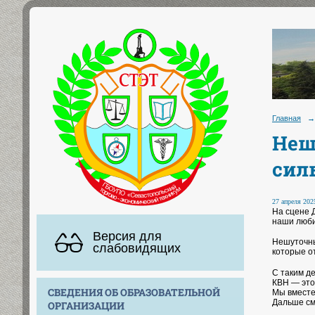
Главная
→
Неш
сил
27 апреля 2025
На сцене 
наши люби
Версия для
Нешуточны
слабовидящих
которые о
С таким д
КВН — это
СВЕДЕНИЯ ОБ ОБРАЗОВАТЕЛЬНОЙ
Мы вместе
Дальше см
ОРГАНИЗАЦИИ