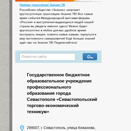
Прямая трансляция Знание.ТВ
Российское общество «Знание» запускает
круглосуточную трансляцию Знание.ТВ! Все самые
яркие события Международной выставки-форума
«Россия» и выступления выдающихся людей нашей
страны вы увидите именно здесь! Можно будет
круглосуточно в любое для вас удобное время
послушать лекции, освоить новые навыки, окунуться в
мир постоянного саморазвития! Ещё больше знаний
ждёт вас на Знание.ТВ! Подключайтесь!
Государственное бюджетное
образовательное учреждение
профессионального
образования города
Севастополя «Севастопольский
торгово-экономический
техникум»
299007, г. Севастополь, улица Кожанова,