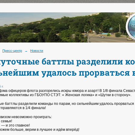
Пресс-центр
→
Новости
уточные баттлы разделили ко
ьнейшим удалось прорваться 
 г.
Дома офицеров флота разгорелись искры юмора и азарт! В 1/8 финала Севас
мые коллективы из ГБОУПО СТЭТ: « Женская логика» и «Шутки в сторону».
е баттлы разделили команды по парам, но сильнейшим удалось прорваться 
тправляются в 1/4 финала!
евизом невозможно проиграть:
 семья!
 — и это главное!
ожем больше, верим в лучшее и идём вперёд!