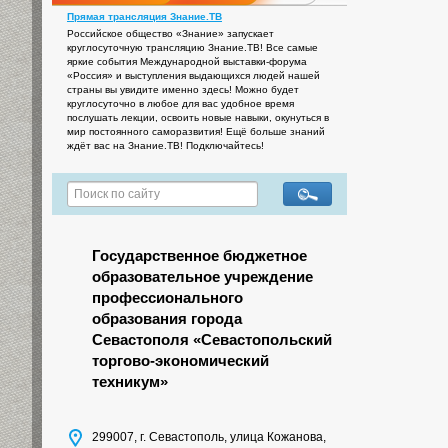
Прямая трансляция Знание.ТВ
Российское общество «Знание» запускает
круглосуточную трансляцию Знание.ТВ! Все самые
яркие события Международной выставки-форума
«Россия» и выступления выдающихся людей нашей
страны вы увидите именно здесь! Можно будет
круглосуточно в любое для вас удобное время
послушать лекции, освоить новые навыки, окунуться в
мир постоянного саморазвития! Ещё больше знаний
ждёт вас на Знание.ТВ! Подключайтесь!
Государственное бюджетное
образовательное учреждение
профессионального
образования города
Севастополя «Севастопольский
торгово-экономический
техникум»
299007, г. Севастополь, улица Кожанова,