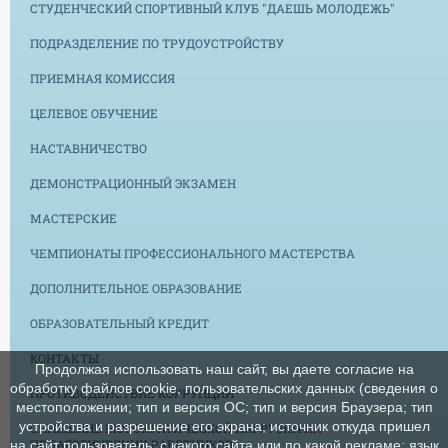
СТУДЕНЧЕСКИЙ СПОРТИВНЫЙ КЛУБ "ДАЕШЬ МОЛОДЕЖЬ"
ПОДРАЗДЕЛЕНИЕ ПО ТРУДОУСТРОЙСТВУ
ПРИЕМНАЯ КОМИССИЯ
ЦЕЛЕВОЕ ОБУЧЕНИЕ
НАСТАВНИЧЕСТВО
ДЕМОНСТРАЦИОННЫЙ ЭКЗАМЕН
МАСТЕРСКИЕ
ЧЕМПИОНАТЫ ПРОФЕССИОНАЛЬНОГО МАСТЕРСТВА
ДОПОЛНИТЕЛЬНОЕ ОБРАЗОВАНИЕ
ОБРАЗОВАТЕЛЬНЫЙ КРЕДИТ
КОНТАКТЫ
Продолжая использовать наш сайт, вы даете согласие на
обработку файлов cookie, пользовательских данных (сведения о
ПРОТИВОДЕЙСТВИЕ КОРРУПЦИИ
местоположении; тип и версия ОС; тип и версия Браузера; тип
устройства и разрешение его экрана; источник откуда пришел
СНИЖЕНИЕ БЮРОКРАТИЧЕСКОЙ НАГРУЗКИ НА
ПЕДАГОГИЧЕСКИХ РАБОТНИКОВ
на сайт пользователь; с какого сайта или по какой рекламе; язык