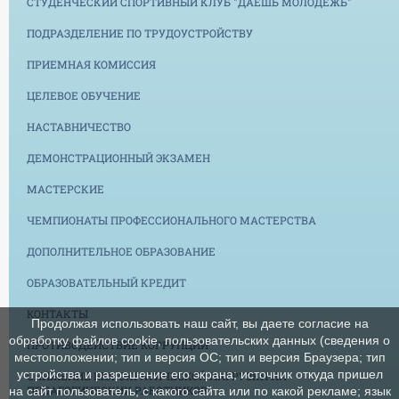
СТУДЕНЧЕСКИЙ СПОРТИВНЫЙ КЛУБ "ДАЕШЬ МОЛОДЕЖЬ"
ПОДРАЗДЕЛЕНИЕ ПО ТРУДОУСТРОЙСТВУ
ПРИЕМНАЯ КОМИССИЯ
ЦЕЛЕВОЕ ОБУЧЕНИЕ
НАСТАВНИЧЕСТВО
ДЕМОНСТРАЦИОННЫЙ ЭКЗАМЕН
МАСТЕРСКИЕ
ЧЕМПИОНАТЫ ПРОФЕССИОНАЛЬНОГО МАСТЕРСТВА
ДОПОЛНИТЕЛЬНОЕ ОБРАЗОВАНИЕ
ОБРАЗОВАТЕЛЬНЫЙ КРЕДИТ
КОНТАКТЫ
Продолжая использовать наш сайт, вы даете согласие на
обработку файлов cookie, пользовательских данных (сведения о
ПРОТИВОДЕЙСТВИЕ КОРРУПЦИИ
местоположении; тип и версия ОС; тип и версия Браузера; тип
устройства и разрешение его экрана; источник откуда пришел
СНИЖЕНИЕ БЮРОКРАТИЧЕСКОЙ НАГРУЗКИ НА
ПЕДАГОГИЧЕСКИХ РАБОТНИКОВ
на сайт пользователь; с какого сайта или по какой рекламе; язык