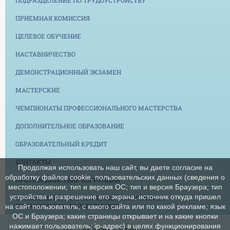
ПРИЕМНАЯ КОМИССИЯ
ЦЕЛЕВОЕ ОБУЧЕНИЕ
НАСТАВНИЧЕСТВО
ДЕМОНСТРАЦИОННЫЙ ЭКЗАМЕН
МАСТЕРСКИЕ
ЧЕМПИОНАТЫ ПРОФЕССИОНАЛЬНОГО МАСТЕРСТВА
ДОПОЛНИТЕЛЬНОЕ ОБРАЗОВАНИЕ
ОБРАЗОВАТЕЛЬНЫЙ КРЕДИТ
КОНТАКТЫ
Продолжая использовать наш сайт, вы даете согласие на
обработку файлов cookie, пользовательских данных (сведения о
ПРОТИВОДЕЙСТВИЕ КОРРУПЦИИ
местоположении; тип и версия ОС; тип и версия Браузера; тип
устройства и разрешение его экрана; источник откуда пришел
СНИЖЕНИЕ БЮРОКРАТИЧЕСКОЙ НАГРУЗКИ НА
ПЕДАГОГИЧЕСКИХ РАБОТНИКОВ
на сайт пользователь; с какого сайта или по какой рекламе; язык
ОС и Браузера; какие страницы открывает и на какие кнопки
нажимает пользователь; ip-адрес) в целях функционирования