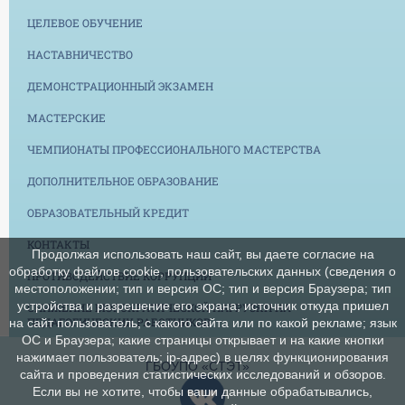
ЦЕЛЕВОЕ ОБУЧЕНИЕ
НАСТАВНИЧЕСТВО
ДЕМОНСТРАЦИОННЫЙ ЭКЗАМЕН
МАСТЕРСКИЕ
ЧЕМПИОНАТЫ ПРОФЕССИОНАЛЬНОГО МАСТЕРСТВА
ДОПОЛНИТЕЛЬНОЕ ОБРАЗОВАНИЕ
ОБРАЗОВАТЕЛЬНЫЙ КРЕДИТ
КОНТАКТЫ
Продолжая использовать наш сайт, вы даете согласие на
обработку файлов cookie, пользовательских данных (сведения о
ПРОТИВОДЕЙСТВИЕ КОРРУПЦИИ
местоположении; тип и версия ОС; тип и версия Браузера; тип
устройства и разрешение его экрана; источник откуда пришел
СНИЖЕНИЕ БЮРОКРАТИЧЕСКОЙ НАГРУЗКИ НА
ПЕДАГОГИЧЕСКИХ РАБОТНИКОВ
на сайт пользователь; с какого сайта или по какой рекламе; язык
ОС и Браузера; какие страницы открывает и на какие кнопки
нажимает пользователь; ip-адрес) в целях функционирования
ГБОУПО «СТЭТ»
сайта и проведения статистических исследований и обзоров.
Если вы не хотите, чтобы ваши данные обрабатывались,