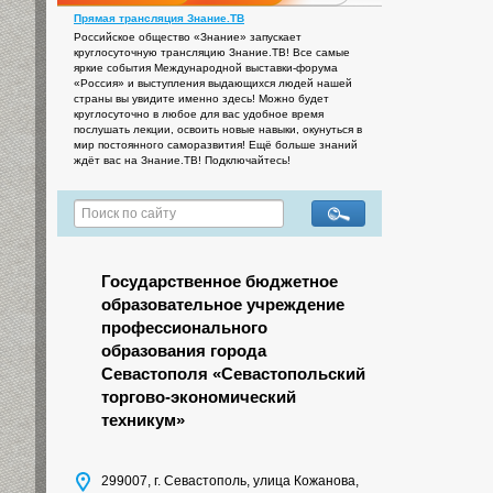
Прямая трансляция Знание.ТВ
Российское общество «Знание» запускает
круглосуточную трансляцию Знание.ТВ! Все самые
яркие события Международной выставки-форума
«Россия» и выступления выдающихся людей нашей
страны вы увидите именно здесь! Можно будет
круглосуточно в любое для вас удобное время
послушать лекции, освоить новые навыки, окунуться в
мир постоянного саморазвития! Ещё больше знаний
ждёт вас на Знание.ТВ! Подключайтесь!
Государственное бюджетное
образовательное учреждение
профессионального
образования города
Севастополя «Севастопольский
торгово-экономический
техникум»
299007, г. Севастополь, улица Кожанова,