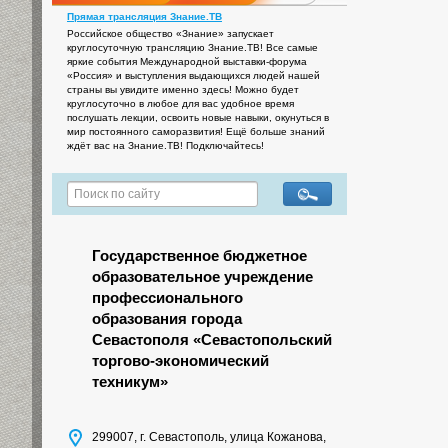
Прямая трансляция Знание.ТВ
Российское общество «Знание» запускает
круглосуточную трансляцию Знание.ТВ! Все самые
яркие события Международной выставки-форума
«Россия» и выступления выдающихся людей нашей
страны вы увидите именно здесь! Можно будет
круглосуточно в любое для вас удобное время
послушать лекции, освоить новые навыки, окунуться в
мир постоянного саморазвития! Ещё больше знаний
ждёт вас на Знание.ТВ! Подключайтесь!
Государственное бюджетное
образовательное учреждение
профессионального
образования города
Севастополя «Севастопольский
торгово-экономический
техникум»
299007, г. Севастополь, улица Кожанова,