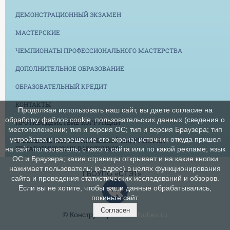
ДЕМОНСТРАЦИОННЫЙ ЭКЗАМЕН
МАСТЕРСКИЕ
ЧЕМПИОНАТЫ ПРОФЕССИОНАЛЬНОГО МАСТЕРСТВА
ДОПОЛНИТЕЛЬНОЕ ОБРАЗОВАНИЕ
ОБРАЗОВАТЕЛЬНЫЙ КРЕДИТ
КОНТАКТЫ
Продолжая использовать наш сайт, вы даете согласие на
обработку файлов cookie, пользовательских данных (сведения о
ПРОТИВОДЕЙСТВИЕ КОРРУПЦИИ
местоположении; тип и версия ОС; тип и версия Браузера; тип
устройства и разрешение его экрана; источник откуда пришел
СНИЖЕНИЕ БЮРОКРАТИЧЕСКОЙ НАГРУЗКИ НА
ПЕДАГОГИЧЕСКИХ РАБОТНИКОВ
на сайт пользователь; с какого сайта или по какой рекламе; язык
ОС и Браузера; какие страницы открывает и на какие кнопки
нажимает пользователь; ip-адрес) в целях функционирования
ГБОУПО «СТЭТ»
сайта и проведения статистических исследований и обзоров.
Если вы не хотите, чтобы ваши данные обрабатывались,
покиньте сайт.
Согласен
© Конструктор сайтов
Nubex.ru