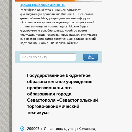
Прямая трансляция Знание.ТВ
Российское общество «Знание» запускает
круглосуточную трансляцию Знание.ТВ! Все самые
яркие события Международной выставки-форума
«Россия» и выступления выдающихся людей нашей
страны вы увидите именно здесь! Можно будет
круглосуточно в любое для вас удобное время
послушать лекции, освоить новые навыки, окунуться в
мир постоянного саморазвития! Ещё больше знаний
ждёт вас на Знание.ТВ! Подключайтесь!
Государственное бюджетное
образовательное учреждение
профессионального
образования города
Севастополя «Севастопольский
торгово-экономический
техникум»
299007, г. Севастополь, улица Кожанова,