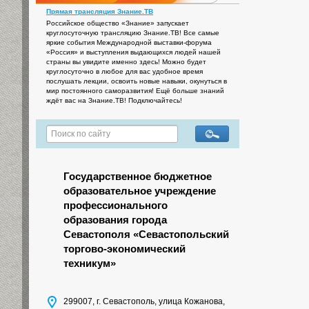
Прямая трансляция Знание.ТВ
Российское общество «Знание» запускает
круглосуточную трансляцию Знание.ТВ! Все самые
яркие события Международной выставки-форума
«Россия» и выступления выдающихся людей нашей
страны вы увидите именно здесь! Можно будет
круглосуточно в любое для вас удобное время
послушать лекции, освоить новые навыки, окунуться в
мир постоянного саморазвития! Ещё больше знаний
ждёт вас на Знание.ТВ! Подключайтесь!
Государственное бюджетное
образовательное учреждение
профессионального
образования города
Севастополя «Севастопольский
торгово-экономический
техникум»
299007, г. Севастополь, улица Кожанова,