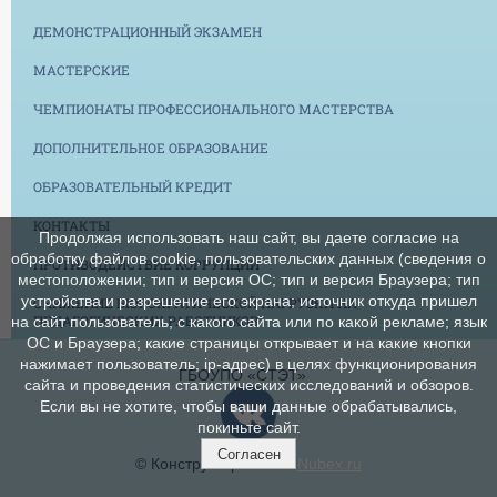
ДЕМОНСТРАЦИОННЫЙ ЭКЗАМЕН
МАСТЕРСКИЕ
ЧЕМПИОНАТЫ ПРОФЕССИОНАЛЬНОГО МАСТЕРСТВА
ДОПОЛНИТЕЛЬНОЕ ОБРАЗОВАНИЕ
ОБРАЗОВАТЕЛЬНЫЙ КРЕДИТ
КОНТАКТЫ
Продолжая использовать наш сайт, вы даете согласие на
обработку файлов cookie, пользовательских данных (сведения о
ПРОТИВОДЕЙСТВИЕ КОРРУПЦИИ
местоположении; тип и версия ОС; тип и версия Браузера; тип
устройства и разрешение его экрана; источник откуда пришел
СНИЖЕНИЕ БЮРОКРАТИЧЕСКОЙ НАГРУЗКИ НА
ПЕДАГОГИЧЕСКИХ РАБОТНИКОВ
на сайт пользователь; с какого сайта или по какой рекламе; язык
ОС и Браузера; какие страницы открывает и на какие кнопки
нажимает пользователь; ip-адрес) в целях функционирования
ГБОУПО «СТЭТ»
сайта и проведения статистических исследований и обзоров.
Если вы не хотите, чтобы ваши данные обрабатывались,
покиньте сайт.
Согласен
© Конструктор сайтов
Nubex.ru