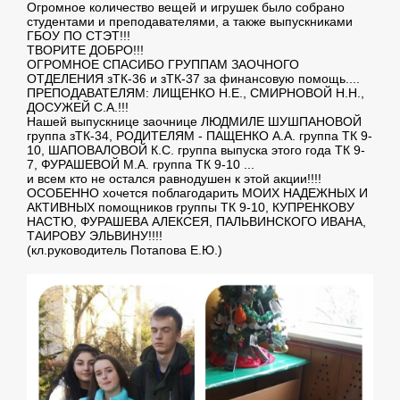
Огромное количество вещей и игрушек было собрано
студентами и преподавателями, а также выпускниками
ГБОУ ПО СТЭТ!!!
ТВОРИТЕ ДОБРО!!!
ОГРОМНОЕ СПАСИБО ГРУППАМ ЗАОЧНОГО
ОТДЕЛЕНИЯ зТК-36 и зТК-37 за финансовую помощь....
ПРЕПОДАВАТЕЛЯМ: ЛИЩЕНКО Н.Е., СМИРНОВОЙ Н.Н.,
ДОСУЖЕЙ С.А.!!!
Нашей выпускнице заочнице ЛЮДМИЛЕ ШУШПАНОВОЙ
группа зТК-34, РОДИТЕЛЯМ - ПАЩЕНКО А.А. группа ТК 9-
10, ШАПОВАЛОВОЙ К.С. группа выпуска этого года ТК 9-
7, ФУРАШЕВОЙ М.А. группа ТК 9-10 ...
и всем кто не остался равнодушен к этой акции!!!!
ОСОБЕННО хочется поблагодарить МОИХ НАДЕЖНЫХ И
АКТИВНЫХ помощников группы ТК 9-10, КУПРЕНКОВУ
НАСТЮ, ФУРАШЕВА АЛЕКСЕЯ, ПАЛЬВИНСКОГО ИВАНА,
ТАИРОВУ ЭЛЬВИНУ!!!!
(кл.руководитель Потапова Е.Ю.)