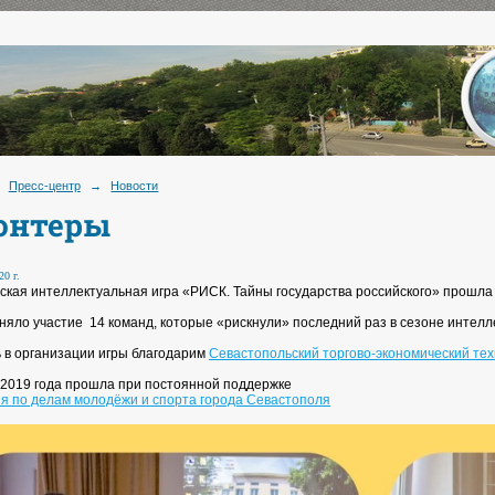
Пресс-центр
→
Новости
онтеры
20 г.
ская интеллектуальная игра «РИСК. Тайны государства российского» прошла
иняло участие 14 команд, которые «рискнули» последний раз в сезоне интелл
 в организации игры благодарим
Севастопольский торгово-экономический те
 2019 года прошла при постоянной поддержке
я по делам молодёжи и спорта города Севастополя