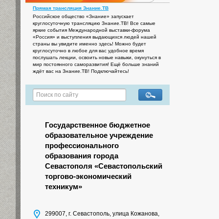
Прямая трансляция Знание.ТВ
Российское общество «Знание» запускает
круглосуточную трансляцию Знание.ТВ! Все самые
яркие события Международной выставки-форума
«Россия» и выступления выдающихся людей нашей
страны вы увидите именно здесь! Можно будет
круглосуточно в любое для вас удобное время
послушать лекции, освоить новые навыки, окунуться в
мир постоянного саморазвития! Ещё больше знаний
ждёт вас на Знание.ТВ! Подключайтесь!
Государственное бюджетное
образовательное учреждение
профессионального
образования города
Севастополя «Севастопольский
торгово-экономический
техникум»
299007, г. Севастополь, улица Кожанова,