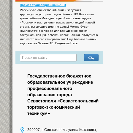
Прямая трансляция Знание.ТВ
Российское общество «Знание» запускает
круглосуточную трансляцию Знание.ТВ! Все самые
яркие события Международной выставки-форума
«Россия» и выступления выдающихся людей нашей
страны вы увидите именно здесь! Можно будет
круглосуточно в любое для вас удобное время
послушать лекции, освоить новые навыки, окунуться в
мир постоянного саморазвития! Ещё больше знаний
ждёт вас на Знание.ТВ! Подключайтесь!
Государственное бюджетное
образовательное учреждение
профессионального
образования города
Севастополя «Севастопольский
торгово-экономический
техникум»
299007, г. Севастополь, улица Кожанова,