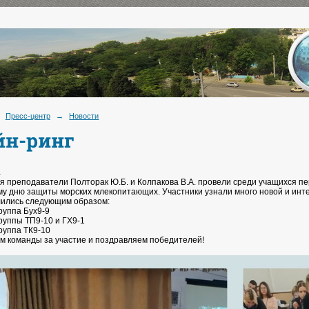
Пресс-центр
→
Новости
йн-ринг
.
я преподаватели Полторак Ю.Б. и Колпакова В.А. провели среди учащихся пе
у дню защиты морских млекопитающих. Участники узнали много новой и инт
ились следующим образом:
группа Бух9-9
группы ТП9-10 и ГХ9-1
группа ТК9-10
м команды за участие и поздравляем победителей!