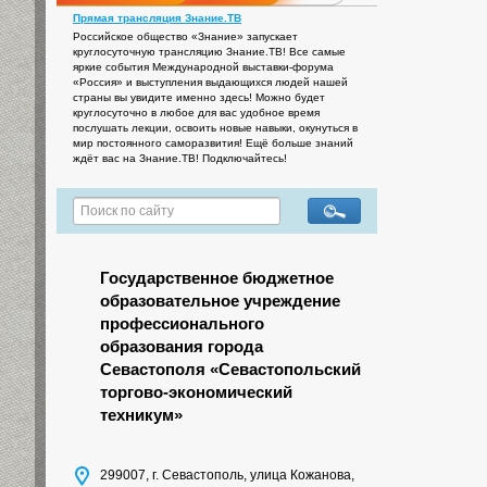
Прямая трансляция Знание.ТВ
Российское общество «Знание» запускает
круглосуточную трансляцию Знание.ТВ! Все самые
яркие события Международной выставки-форума
«Россия» и выступления выдающихся людей нашей
страны вы увидите именно здесь! Можно будет
круглосуточно в любое для вас удобное время
послушать лекции, освоить новые навыки, окунуться в
мир постоянного саморазвития! Ещё больше знаний
ждёт вас на Знание.ТВ! Подключайтесь!
Государственное бюджетное
образовательное учреждение
профессионального
образования города
Севастополя «Севастопольский
торгово-экономический
техникум»
299007, г. Севастополь, улица Кожанова,