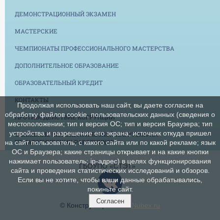
ДЕМОНСТРАЦИОННЫЙ ЭКЗАМЕН
МАСТЕРСКИЕ
ЧЕМПИОНАТЫ ПРОФЕССИОНАЛЬНОГО МАСТЕРСТВА
ДОПОЛНИТЕЛЬНОЕ ОБРАЗОВАНИЕ
ОБРАЗОВАТЕЛЬНЫЙ КРЕДИТ
КОНТАКТЫ
Продолжая использовать наш сайт, вы даете согласие на
обработку файлов cookie, пользовательских данных (сведения о
ПРОТИВОДЕЙСТВИЕ КОРРУПЦИИ
местоположении; тип и версия ОС; тип и версия Браузера; тип
устройства и разрешение его экрана; источник откуда пришел
СНИЖЕНИЕ БЮРОКРАТИЧЕСКОЙ НАГРУЗКИ НА
ПЕДАГОГИЧЕСКИХ РАБОТНИКОВ
на сайт пользователь; с какого сайта или по какой рекламе; язык
ОС и Браузера; какие страницы открывает и на какие кнопки
нажимает пользователь; ip-адрес) в целях функционирования
ГБОУПО «СТЭТ»
сайта и проведения статистических исследований и обзоров.
Если вы не хотите, чтобы ваши данные обрабатывались,
покиньте сайт.
Согласен
© Конструктор сайтов
Nubex.ru