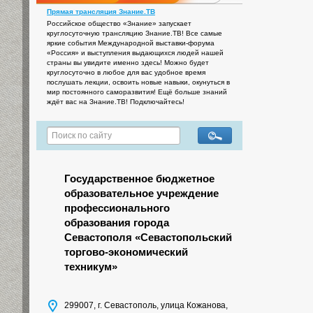
Прямая трансляция Знание.ТВ
Российское общество «Знание» запускает
круглосуточную трансляцию Знание.ТВ! Все самые
яркие события Международной выставки-форума
«Россия» и выступления выдающихся людей нашей
страны вы увидите именно здесь! Можно будет
круглосуточно в любое для вас удобное время
послушать лекции, освоить новые навыки, окунуться в
мир постоянного саморазвития! Ещё больше знаний
ждёт вас на Знание.ТВ! Подключайтесь!
Государственное бюджетное
образовательное учреждение
профессионального
образования города
Севастополя «Севастопольский
торгово-экономический
техникум»
299007, г. Севастополь, улица Кожанова,