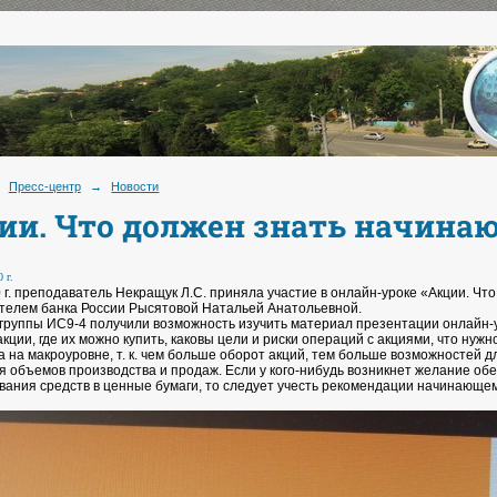
Пресс-центр
→
Новости
ии. Что должен знать начина
 г.
0 г. преподаватель Некращук Л.С. приняла участие в онлайн-уроке «Акции. Ч
телем банка России Рысятовой Натальей Анатольевной.
группы ИС9-4 получили возможность изучить материал презентации онлайн-у
акции, где их можно купить, каковы цели и риски операций с акциями, что нуж
 на макроуровне, т. к. чем больше оборот акций, тем больше возможностей д
я объемов производства и продаж. Если у кого-нибудь возникнет желание об
вания средств в ценные бумаги, то следует учесть рекомендации начинающем