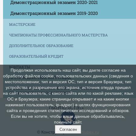
Демонстрационный экзамен 2020-2021
Демонстрационный экзамен 2019-2020
МАСТЕРСКИЕ
ЧЕМПИОНАТЫ ПРОФЕССИОНАЛЬНОГО МАСТЕРСТВА
ДОПОЛНИТЕЛЬНОЕ ОБРАЗОВАНИЕ
ОБРАЗОВАТЕЛЬНЫЙ КРЕДИТ
КОНТАКТЫ
Продолжая использовать наш сайт, вы даете согласие на
обработку файлов cookie, пользовательских данных (сведения о
ПРОТИВОДЕЙСТВИЕ КОРРУПЦИИ
местоположении; тип и версия ОС; тип и версия Браузера; тип
устройства и разрешение его экрана; источник откуда пришел
СНИЖЕНИЕ БЮРОКРАТИЧЕСКОЙ НАГРУЗКИ НА
ПЕДАГОГИЧЕСКИХ РАБОТНИКОВ
на сайт пользователь; с какого сайта или по какой рекламе; язык
ОС и Браузера; какие страницы открывает и на какие кнопки
нажимает пользователь; ip-адрес) в целях функционирования
ГБОУПО «СТЭТ»
сайта и проведения статистических исследований и обзоров.
Если вы не хотите, чтобы ваши данные обрабатывались,
покиньте сайт.
Согласен
© Конструктор сайтов
Nubex.ru