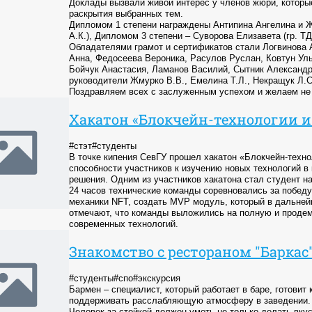
Доклады вызвали живой интерес у членов жюри, котор
раскрытия выбранных тем.
Дипломом 1 степени награждены Антипина Ангелина и Ж
А.К.), Дипломом 3 степени – Суворова Елизавета (гр. ТД
Обладателями грамот и сертификатов стали Логвинова 
Анна, Федосеева Вероника, Расулов Руслан, Ковтун Уль
Бойчук Анастасия, Ламанов Василий, Сытник Александр
руководители Жмурко В.В., Емелина Т.Л., Некращук Л.С
Поздравляем всех с заслуженным успехом и желаем не 
Хакатон «Блокчейн-технологии и
#стэт#студенты
В точке кипения СевГУ прошел хакатон «Блокчейн-техн
способности участников к изучению новых технологий в
решения. Одним из участников хакатона стал студент на
24 часов технические команды соревновались за победу
механики NFT, создать MVP модуль, который в дальней
отмечают, что команды выложились на полную и продем
современных технологий.
Знакомство с рестораном "Баркас
#студенты#спо#экскурсия
Бармен – специалист, который работает в баре, готовит 
поддерживать расслабляющую атмосферу в заведении.
Человек за стойкой должен уметь не только делать вкус