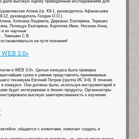
ые дали высокую оценку проведённым исследованиям для
уравлевская Алина (гр. К9-1, руководитель Афанасьева
9-12, руководитель Голдин О.О.).
Алина, Алехина Людмила, Дерканос Екатерина, Терешко
яна, Полищук Екатерина, Кортелев Иван, Носенко Анна,
 и их научные
., Тимошин С.В.
останавливаться на пути познания!
 WEB 3.0»
ологии и WEB 3.0». Целью конкурса была проверка
 кратчайшие сроки и умение представлять принимаемые
шего техникума Евгений Петров (группа ИС 9-6). В течение
 в конкурсе. Они должны были, используя инструментарий и
шем будет интегрирован в бизнес-продукты. Организаторы
онстрировали высокую заинтересованность к изучению
"
коктейли, общается с клиентами, помогает создать и
ные напитки и красиво их подавать, но, что не менее важно,