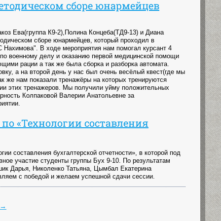
етодическом сборе юнармейцев
коз Ева(группа К9-2),Полина Концеба(ТД9-13) и Диана
тодическом сборе юнармейцев, который проходил в
Нахимова". В ходе мероприятия нам помогал курсант 4
 по военному делу и оказанию первой медицинской помощи
щими рации а так же была сборка и разборка автомата.
ку, а на второй день у нас был очень весёлый квест(где мы
 Так же нам показали тренажёры на которых тренируются
нии этих тренажеров. Мы получили уйму положительных
рность Колпаковой Валерии Анатольевне за
иятии.
по «Технологии составления
ии составления бухгалтерской отчетности», в которой под
ное участие студенты группы Бух 9-10. По результатам
ик Дарья, Николенко Татьяна, Цымбал Екатерина
вляем с победой и желаем успешной сдачи сессии.
→