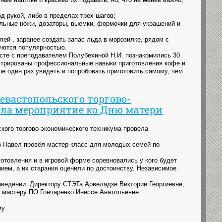
од рукой, либо в пределах трех шагов;
иальные ножи, дозаторы, выемки, формочки для украшений и
лей , заранее создать запас льда в морозилке, рядом с
зуются популярностью.
сте с преподавателем Полубехиной Н.И. познакомились 30
нстрированы профессиональные навыки приготовления кофе и
е один раз увидеть и попробовать приготовить самому, чем
вастопольского торгово-
ела мероприятие ко Дню матери
ого торгово-экономического техникума провела
в Павел провёл мастер-класс для молодых семей по
готовления и в игровой форме соревновались у кого будет
нием, а их старания оценили по достоинству. Независимое
оведении: Директору СТЭТа Арвеладзе Виктории Георгиевне,
 мастеру ПО Гончаренко Инессе Анатольевне.
му