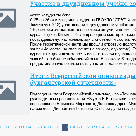
Участие в двухдневном учебно-м
#стэт #студенты #спо
С 25 по 26 октября , мы - студенты ГБОУПО "СТЭТ" Хара
Ткачик(Бух 9-12) участвовали в двухдневном учебно-ме
"Черноморском высшем военно-морском училище им.П.С 
курса Петухов Кирилл , были проведены мастер классы
пострадавшему, нас ознакомили с системой и составляю
После теоретической части мы прошли строевую подготов
заняли 4е место, но главное же не победа, а участие).
курсанты и дали возможность испытать себя в управле
эмоций, это был незабываемый опыт. Выражаем благода
предоставленную возможность участия в данном меропр
Итоги Всероссийской олимпиады 
бухгалтерской отчетности»
Подведены итоги Всероссийской олимпиады по «Технолог
руководством преподавателя Жмурко В.В. приняли актив
соревнования Борисова Маргарита, Данилюк Дарья, Муш
награждены Дипломами I степени. От всей души поздра
10
111
112
113
114
115
116
117
118
119
120
121
122
123
124
125
126
127
128