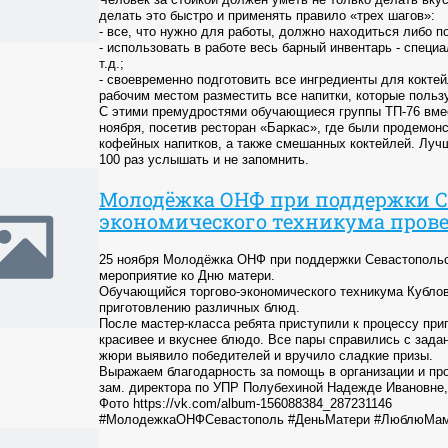
делать это быстро и применять правило «трех шагов»:
- все, что нужно для работы, должно находиться либо п
- использовать в работе весь барный инвентарь - спец
т.д.;
- своевременно подготовить все ингредиенты для коктей
рабочим местом разместить все напитки, которые поль
С этими премудростями обучающиеся группы ТП-76 вме
ноября, посетив ресторан «Баркас», где были продемо
кофейных напитков, а также смешанных коктейлей. Лучш
100 раз услышать и не запомнить.
Молодёжка ОНФ при поддержки Се
экономического техникума пров
25 ноября Молодёжка ОНФ при поддержки Севастопольск
мероприятие ко Дню матери.
Обучающийся торгово-экономического техникума Кубло
приготовлению различных блюд.
После мастер-класса ребята приступили к процессу при
красивее и вкуснее блюдо. Все пары справились с зада
жюри выявило победителей и вручило сладкие призы.
Выражаем благодарность за помощь в организации и пр
зам. директора по УПР Полубехиной Надежде Ивановне,
Фото https://vk.com/album-156088384_287231146
#МолодежкаОНФСевастополь #ДеньМатери #ЛюблюМа