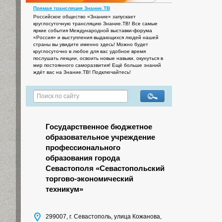
Прямая трансляция Знание.ТВ
Российское общество «Знание» запускает
круглосуточную трансляцию Знание.ТВ! Все самые
яркие события Международной выставки-форума
«Россия» и выступления выдающихся людей нашей
страны вы увидите именно здесь! Можно будет
круглосуточно в любое для вас удобное время
послушать лекции, освоить новые навыки, окунуться в
мир постоянного саморазвития! Ещё больше знаний
ждёт вас на Знание.ТВ! Подключайтесь!
Государственное бюджетное
образовательное учреждение
профессионального
образования города
Севастополя «Севастопольский
торгово-экономический
техникум»
299007, г. Севастополь, улица Кожанова,