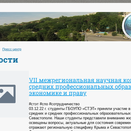
Пресс-центр
ости
VII межрегиональная научная ко
средних профессиональных обра
экономике и праву
#стэт #спо #сотрудничество
03.12.22 г. студенты ГБОУПО «СТЭТ» приняли участие в
средних и средних профессиональных образовательных 
Севастополе. Наши студенты представили вниманию жюр
освещены вопросы, актуальные для состояния современ
отражают региональную специфику Крыма и Севастопол