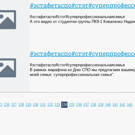
#эстафетаспо#стэт#суперпрофес
#эстафетаспо#стэт#суперпрофессиональнаясемья
А это видео от студентки группы ПК9-1 Коваленко Наде
#эстафетаспо#стэт#суперпрофес
#эстафетаспо#стэт#суперпрофессиональнаясемья
В рамках марафона ко Дню СПО мы предлагаем вашему 
моей семье: суперпрофессиональная семья".
25
126
127
128
129
130
131
132
133
134
135
136
137
138
139
140
141
142
143