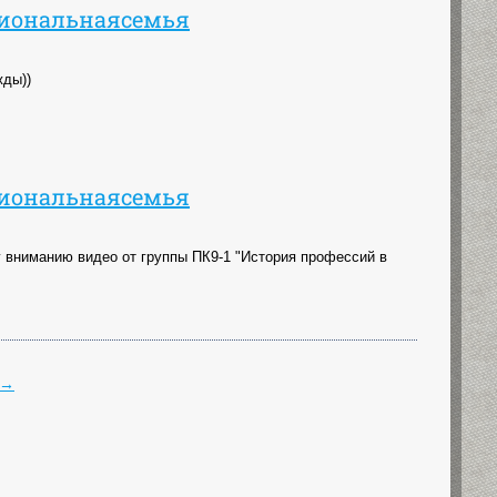
сиональнаясемья
жды))
сиональнаясемья
вниманию видео от группы ПК9-1 "История профессий в
→