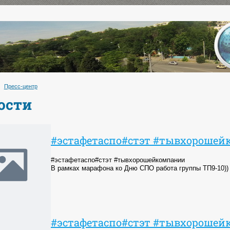
Пресс-центр
ости
#эстафетаспо#стэт #тывхороше
#эстафетаспо#стэт #тывхорошейкомпании
В рамках марафона ко Дню СПО работа группы ТП9-10))
#эстафетаспо#стэт #тывхороше