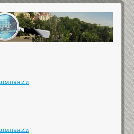
йкомпании
йкомпании