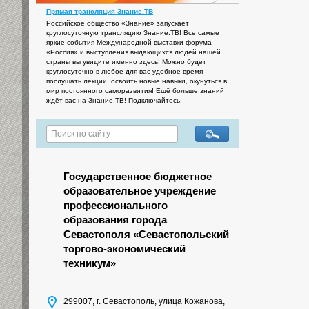
Прямая трансляция Знание.ТВ
Российское общество «Знание» запускает
круглосуточную трансляцию Знание.ТВ! Все самые
яркие события Международной выставки-форума
«Россия» и выступления выдающихся людей нашей
страны вы увидите именно здесь! Можно будет
круглосуточно в любое для вас удобное время
послушать лекции, освоить новые навыки, окунуться в
мир постоянного саморазвития! Ещё больше знаний
ждёт вас на Знание.ТВ! Подключайтесь!
Государственное бюджетное
образовательное учреждение
профессионального
образования города
Севастополя «Севастопольский
торгово-экономический
техникум»
299007, г. Севастополь, улица Кожанова,