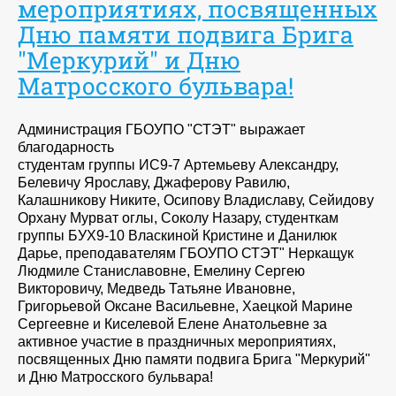
мероприятиях, посвященных
Дню памяти подвига Брига
"Меркурий" и Дню
Матросского бульвара!
Администрация ГБОУПО "СТЭТ" выражает
благодарность
студентам группы ИС9-7 Артемьеву Александру,
Белевичу Ярославу, Джаферову Равилю,
Калашникову Никите, Осипову Владиславу, Сейидову
Орхану Мурват оглы, Соколу Назару, студенткам
группы БУХ9-10 Власкиной Кристине и Данилюк
Дарье, преподавателям ГБОУПО СТЭТ" Неркащук
Людмиле Станиславовне, Емелину Сергею
Викторовичу, Медведь Татьяне Ивановне,
Григорьевой Оксане Васильевне, Хаецкой Марине
Сергеевне и Киселевой Елене Анатольевне за
активное участие в праздничных мероприятиях,
посвященных Дню памяти подвига Брига "Меркурий"
и Дню Матросского бульвара!