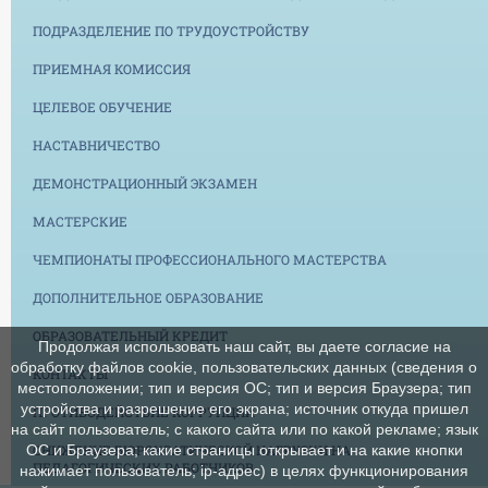
ПОДРАЗДЕЛЕНИЕ ПО ТРУДОУСТРОЙСТВУ
ПРИЕМНАЯ КОМИССИЯ
ЦЕЛЕВОЕ ОБУЧЕНИЕ
НАСТАВНИЧЕСТВО
ДЕМОНСТРАЦИОННЫЙ ЭКЗАМЕН
МАСТЕРСКИЕ
ЧЕМПИОНАТЫ ПРОФЕССИОНАЛЬНОГО МАСТЕРСТВА
ДОПОЛНИТЕЛЬНОЕ ОБРАЗОВАНИЕ
ОБРАЗОВАТЕЛЬНЫЙ КРЕДИТ
Продолжая использовать наш сайт, вы даете согласие на
обработку файлов cookie, пользовательских данных (сведения о
КОНТАКТЫ
местоположении; тип и версия ОС; тип и версия Браузера; тип
устройства и разрешение его экрана; источник откуда пришел
ПРОТИВОДЕЙСТВИЕ КОРРУПЦИИ
на сайт пользователь; с какого сайта или по какой рекламе; язык
СНИЖЕНИЕ БЮРОКРАТИЧЕСКОЙ НАГРУЗКИ НА
ОС и Браузера; какие страницы открывает и на какие кнопки
ПЕДАГОГИЧЕСКИХ РАБОТНИКОВ
нажимает пользователь; ip-адрес) в целях функционирования