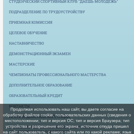
СТУДЕНЧЕСКИЙ СПОРТИВНЫЙ КЛУБ "ДАЕШЬ МОЛОДЕЖЬ"
ПОДРАЗДЕЛЕНИЕ ПО ТРУДОУСТРОЙСТВУ
ПРИЕМНАЯ КОМИССИЯ
ЦЕЛЕВОЕ ОБУЧЕНИЕ
НАСТАВНИЧЕСТВО
ДЕМОНСТРАЦИОННЫЙ ЭКЗАМЕН
МАСТЕРСКИЕ
ЧЕМПИОНАТЫ ПРОФЕССИОНАЛЬНОГО МАСТЕРСТВА
ДОПОЛНИТЕЛЬНОЕ ОБРАЗОВАНИЕ
ОБРАЗОВАТЕЛЬНЫЙ КРЕДИТ
КОНТАКТЫ
Продолжая использовать наш сайт, вы даете согласие на
обработку файлов cookie, пользовательских данных (сведения о
ПРОТИВОДЕЙСТВИЕ КОРРУПЦИИ
местоположении; тип и версия ОС; тип и версия Браузера; тип
устройства и разрешение его экрана; источник откуда пришел
СНИЖЕНИЕ БЮРОКРАТИЧЕСКОЙ НАГРУЗКИ НА
ПЕДАГОГИЧЕСКИХ РАБОТНИКОВ
на сайт пользователь; с какого сайта или по какой рекламе; язык