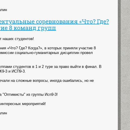
плин
ектуальные соревнования «Что? Где?
тие 8 команд групп
т наших студентов!
ия «Что? Где? Когда?», в которых приняли участие 8
комиссии социально-гуманитарных дисциплин провел
ппами студентов в 1 и 2 туре за право выйти в финал. В
К9-3 и ИСП9-3.
чали на сложные вопросы, иногда ошибались, но не
 "Оптимисты" из группы Исп9-3!
 интересных мероприятий!
плин