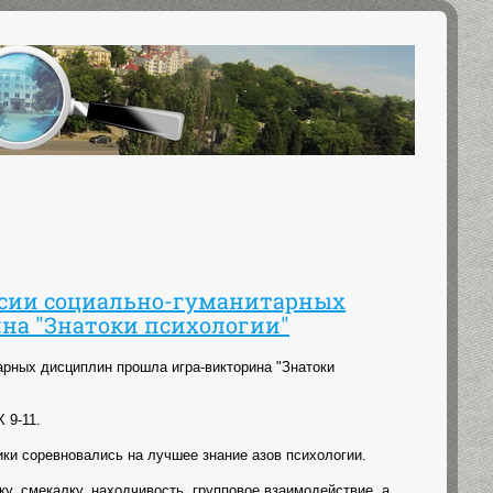
ссии социально-гуманитарных
на "Знатоки психологии"
арных дисциплин прошла игра-викторина "Знатоки
 9-11.
ки соревновались на лучшее знание азов психологии.
, смекалку, находчивость, групповое взаимодействие, а