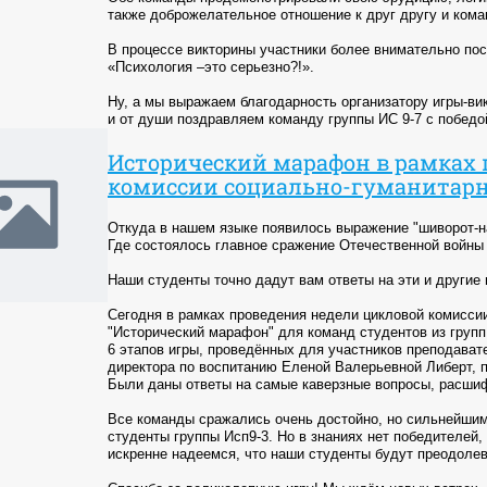
также доброжелательное отношение к друг другу и кома
В процессе викторины участники более внимательно пос
«Психология –это серьезно?!».
Ну, а мы выражаем благодарность организатору игры-ви
и от души поздравляем команду группы ИС 9-7 с победо
Исторический марафон в рамках 
комиссии социально-гуманитар
Откуда в нашем языке появилось выражение "шиворот-н
Где состоялось главное сражение Отечественной войны 
Наши студенты точно дадут вам ответы на эти и другие
Сегодня в рамках проведения недели цикловой комисси
"Исторический марафон" для команд студентов из групп 
6 этапов игры, проведённых для участников преподава
директора по воспитанию Еленой Валерьевной Либерт, 
Были даны ответы на самые каверзные вопросы, расшиф
Все команды сражались очень достойно, но сильнейшим
студенты группы Исп9-3. Но в знаниях нет победителей,
искренне надеемся, что наши студенты будут преодолев