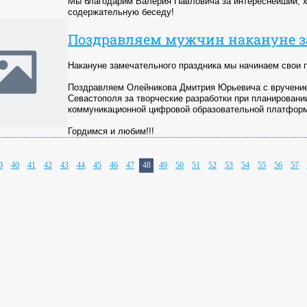
Мы благодарим Валерия Павловича за интереснейший, хо
содержательную беседу!
Поздравляем мужчин накануне з
Накануне замечательного праздника мы начинаем свои 
Поздравляем Олейникова Дмитрия Юрьевича с вручение
Севастополя за творческие разработки при планирован
коммуникационной цифровой образовательной платформ
Гордимся и любим!!!
9
40
41
42
43
44
45
46
47
48
49
50
51
52
53
54
55
56
57