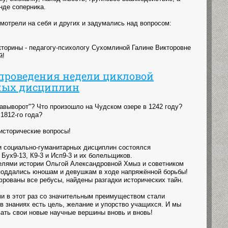
нде соперника.
мотрели на себя и других и задумались над вопросом:
кторины - педагогу-психологу Сухомлиной Галине Викторовне
й!
проведения недели цикловой
ных дисциплин
авыворот"? Что произошло на Чудском озере в 1242 году?
1812-го года?
 исторические вопросы!
и социально-гуманитарных дисциплин состоялся
Бух9-13, К9-3 и Исп9-3 и их болельщиков.
телями истории Ольгой Александровной Хмыз и советником
поддались юношам и девушкам в ходе напряжённой борьбы!
рованы все ребусы, найдены разгадки исторических тайн.
и в этот раз со значительным преимуществом стали
 в знаниях есть цель, желание и упорство учащихся. И мы
ать свои новые научные вершины вновь и вновь!