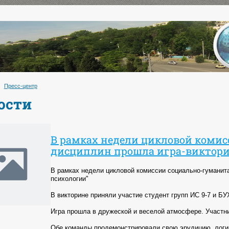
Пресс-центр
ости
В рамках недели цикловой коми
дисциплин прошла игра-виктори
В рамках недели цикловой комиссии социально-гуманит
психологии"
В викторине приняли участие студент групп ИС 9-7 и БУХ
Игра прошла в дружеской и веселой атмосфере. Участни
Обе команды продемонстрировали свою эрудицию, логику