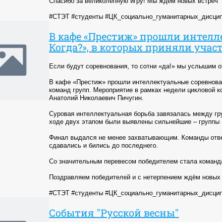
Спасибо за великолепную игру! Мы ждём новых встреч
#СТЭТ #студенты #ЦК_социально_гуманитарных_дисци
В кафе «Престиж» прошли интелл
Когда?», в которых приняли учас
Если будут соревнования, то сотни «да!» мы услышим о
В кафе «Престиж» прошли интеллектуальные соревнован
команд групп. Мероприятие в рамках недели цикловой 
Анатолий Николаевич Пичугин.
Суровая интеллектуальная борьба завязалась между гру
ходе двух этапом были выявлены сильнейшие – группы 
Финал выдался не менее захватывающим. Команды отве
сдавались и бились до последнего.
Со значительным перевесом победителем стала команда
Поздравляем победителей и с нетерпением ждём новых
#СТЭТ #студенты #ЦК_социально_гуманитарных_дисци
События "Русской весны"