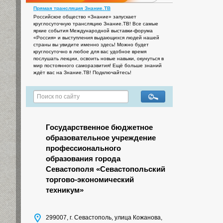
Прямая трансляция Знание.ТВ
Российское общество «Знание» запускает
круглосуточную трансляцию Знание.ТВ! Все самые
яркие события Международной выставки-форума
«Россия» и выступления выдающихся людей нашей
страны вы увидите именно здесь! Можно будет
круглосуточно в любое для вас удобное время
послушать лекции, освоить новые навыки, окунуться в
мир постоянного саморазвития! Ещё больше знаний
ждёт вас на Знание.ТВ! Подключайтесь!
Государственное бюджетное
образовательное учреждение
профессионального
образования города
Севастополя «Севастопольский
торгово-экономический
техникум»
299007, г. Севастополь, улица Кожанова,