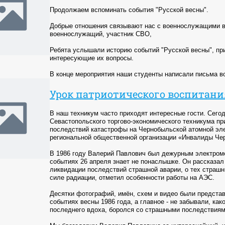
Продолжаем вспоминать события "Русской весны".
Добрые отношения связывают нас с военнослужащими в/ч 
военнослужащий, участник СВО,
Ребята услышали историю событий "Русской весны", пр
интересующие их вопросы.
В конце мероприятия наши студенты написали письма 
Урок патриотического воспитани
В наш техникум часто приходят интересные гости. Сегод
Севастопольского торгово-экономического техникума п
последствий катастрофы на Чернобыльской атомной эле
региональной общественной организации «Инвалиды Че
В 1986 году Валерий Павлович был дежурным электромо
событиях 26 апреля знает не понаслышке. Он рассказал
ликвидации последствий страшной аварии, о тех страш
силе радиации, отметил особенности работы на АЭС.
Десятки фотографий, имён, схем и видео были предста
событиях весны 1986 года, а главное - не забывали, как
последнего вдоха, боролся со страшными последствия