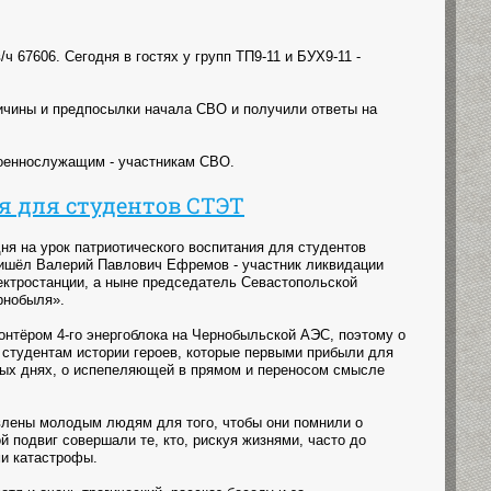
67606. Сегодня в гостях у групп ТП9-11 и БУХ9-11 -
ичины и предпосылки начала СВО и получили ответы на
военнослужащим - участникам СВО.
я для студентов СТЭТ
ня на урок патриотического воспитания для студентов
ришёл Валерий Павлович Ефремов - участник ликвидации
ктростанции, а ныне председатель Севастопольской
рнобыля».
нтёром 4-го энергоблока на Чернобыльской АЭС, поэтому о
 студентам истории героев, которые первыми прибыли для
ных днях, о испепеляющей в прямом и переносом смысле
влены молодым людям для того, чтобы они помнили о
ой подвиг совершали те, кто, рискуя жизнями, часто до
ми катастрофы.