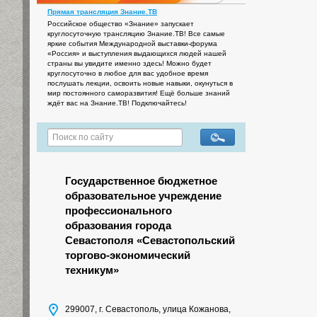
Прямая трансляция Знание.ТВ
Российское общество «Знание» запускает
круглосуточную трансляцию Знание.ТВ! Все самые
яркие события Международной выставки-форума
«Россия» и выступления выдающихся людей нашей
страны вы увидите именно здесь! Можно будет
круглосуточно в любое для вас удобное время
послушать лекции, освоить новые навыки, окунуться в
мир постоянного саморазвития! Ещё больше знаний
ждёт вас на Знание.ТВ! Подключайтесь!
Государственное бюджетное
образовательное учреждение
профессионального
образования города
Севастополя «Севастопольский
торгово-экономический
техникум»
299007, г. Севастополь, улица Кожанова,