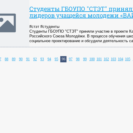
Студенты ГБОУПО "СТЭТ" приняли
лидеров учащейся молодежи «ВАЙ
#стэт #студенты
Студенты ГБОУПО "СТЭТ" приняли участие в проекте 
Российского Союза Молодёжи. В процессе обучения шко
социальное проектирование и обсудили деятельность 
7
88
89
90
91
92
93
94
95
96
97
98
99
100
101
102
103
104
105