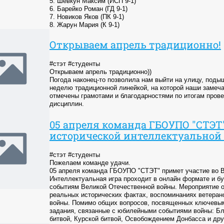
5. Шевкун Максим (ИСП 9-1)
6. Барейко Роман (ГД 9-1)
7. Новиков Яков (ПК 9-1)
8. Жарун Мария (К 9-1)
Открываем апрель традиционно!
#стэт #студенты
Открываем апрель традиционно))
Погода наконец-то позволила нам выйти на улицу, под
неделю традиционной линейкой, на которой наши замеч
отмечены грамотами и благодарностями по итогам про
дисциплин.
05 апреля команда ГБОУПО "СТЭТ"
исторической интеллектуальной и
#стэт #студенты
Пожелаем команде удачи.
05 апреля команда ГБОУПО "СТЭТ" примет участие во В
Интеллектуальная игра проходит в онлайн формате и б
событиям Великой Отечественной войны. Мероприятие о
реальных исторических фактах, воспоминаниях ветеран
войны. Помимо общих вопросов, посвященных ключевым
задания, связанные с юбилейными событиями войны: Бло
битвой, Курской битвой, Освобождением Донбасса и др