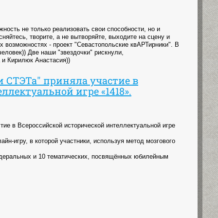
жность не только реализовать свои способности, но и
няйтесь, творите, а не вытворяйте, выходите на сцену и
х возможностях - проект "Севастопольские квАРТирники". В
еловек)) Две наши "звездочки" рискнули,
 и Кирилюк Анастасия))
ии СТЭТа" приняла участие в
ллектуальной игре «1418».
стие в Всероссийской исторической интеллектуальной игре
йн-игру, в которой участники, используя метод мозгового
едеральных и 10 тематических, посвящённых юбилейным