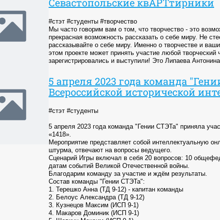
Севастопольские квАРТтирники
#стэт #студенты #творчество
Мы часто говорим вам о том, что творчество - это возмо
прекрасная возможность рассказать о себе миру. Не стес
рассказывайте о себе миру. Именно о творчестве и ваши
этом проекте может принять участие любой творческий ч
зарегистрировались и выступили! Это Липаева Антонина
5 апреля 2023 года команда "Ген
Всероссийской исторической инте
#стэт #студенты
5 апреля 2023 года команда "Гении СТЭТа" приняла уча
«1418».
Мероприятие представляет собой интеллектуальную онла
штурма, отвечают на вопросы ведущего.
Сценарий Игры включал в себя 20 вопросов: 10 общеф
датам событий Великой Отечественной войны.
Благодарим команду за участие и ждём результаты.
Состав команды "Гении СТЭТа":
1. Терешко Анна (ТД 9-12) - капитан команды
2. Белоус Александра (ТД 9-12)
3. Кузнецов Максим (ИСП 9-1)
4. Макаров Доминик (ИСП 9-1)