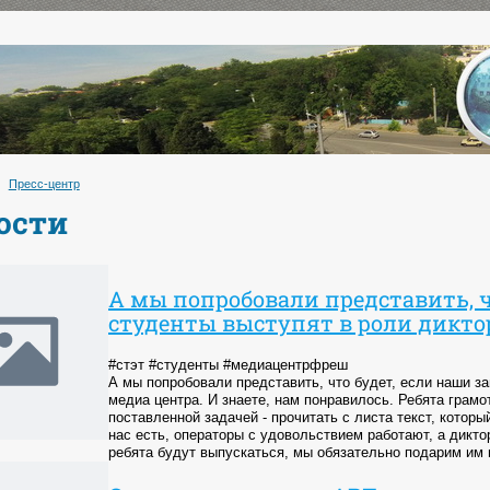
Пресс-центр
ости
А мы попробовали представить, ч
студенты выступят в роли дикто
#стэт #студенты #медиацентрфреш
А мы попробовали представить, что будет, если наши з
медиа центра. И знаете, нам понравилось. Ребята грам
поставленной задачей - прочитать с листа текст, котор
нас есть, операторы с удовольствием работают, а дикто
ребята будут выпускаться, мы обязательно подарим им