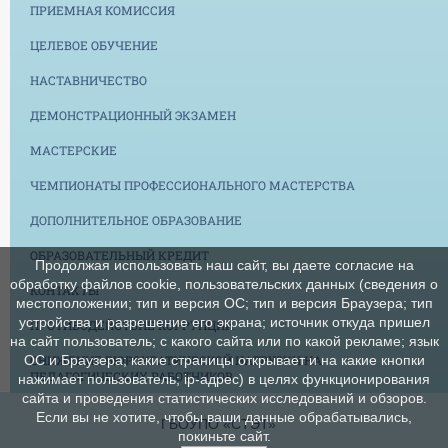
ПРИЕМНАЯ КОМИССИЯ
ЦЕЛЕВОЕ ОБУЧЕНИЕ
НАСТАВНИЧЕСТВО
ДЕМОНСТРАЦИОННЫЙ ЭКЗАМЕН
МАСТЕРСКИЕ
ЧЕМПИОНАТЫ ПРОФЕССИОНАЛЬНОГО МАСТЕРСТВА
ДОПОЛНИТЕЛЬНОЕ ОБРАЗОВАНИЕ
ОБРАЗОВАТЕЛЬНЫЙ КРЕДИТ
Продолжая использовать наш сайт, вы даете согласие на
обработку файлов cookie, пользовательских данных (сведения о
КОНТАКТЫ
местоположении; тип и версия ОС; тип и версия Браузера; тип
устройства и разрешение его экрана; источник откуда пришел
ПРОТИВОДЕЙСТВИЕ КОРРУПЦИИ
на сайт пользователь; с какого сайта или по какой рекламе; язык
СНИЖЕНИЕ БЮРОКРАТИЧЕСКОЙ НАГРУЗКИ НА
ОС и Браузера; какие страницы открывает и на какие кнопки
ПЕДАГОГИЧЕСКИХ РАБОТНИКОВ
нажимает пользователь; ip-адрес) в целях функционирования
сайта и проведения статистических исследований и обзоров.
Если вы не хотите, чтобы ваши данные обрабатывались,
ГБОУПО «СТЭТ»
покиньте сайт.