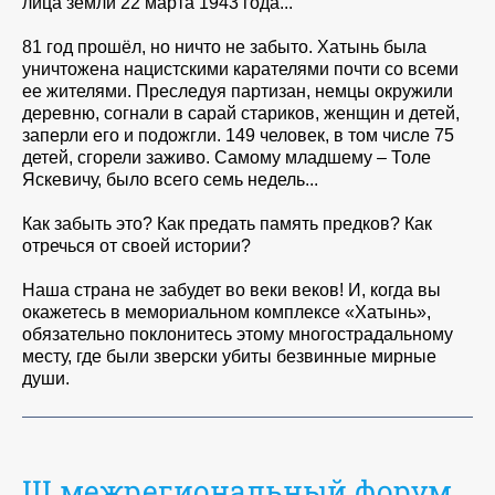
лица земли 22 марта 1943 года...
81 год прошёл, но ничто не забыто. Хатынь была
уничтожена нацистскими карателями почти со всеми
ее жителями. Преследуя партизан, немцы окружили
деревню, согнали в сарай стариков, женщин и детей,
заперли его и подожгли. 149 человек, в том числе 75
детей, сгорели заживо. Самому младшему – Толе
Яскевичу, было всего семь недель...
Как забыть это? Как предать память предков? Как
отречься от своей истории?
Наша страна не забудет во веки веков! И, когда вы
окажетесь в мемориальном комплексе «Хатынь»,
обязательно поклонитесь этому многострадальному
месту, где были зверски убиты безвинные мирные
души.
III межрегиональный форум